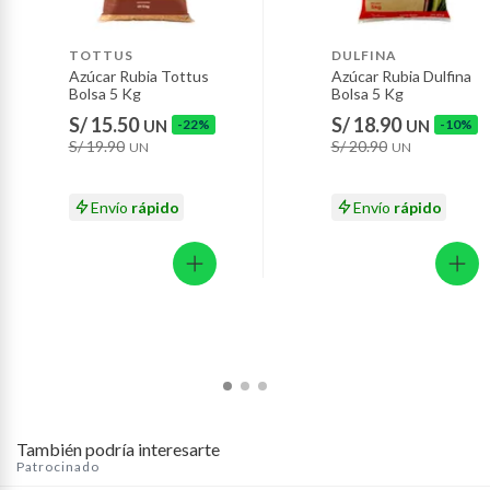
Baterías de auto.
Motocicletas y bicicletas motorizadas.
TOTTUS
DULFINA
Azúcar Rubia Tottus
Azúcar Rubia Dulfina
Licores y cigarros electrónicos.
Bolsa 5 Kg
Bolsa 5 Kg
S/ 15.50
S/ 18.90
UN
-22%
UN
-10%
S/ 19.90
S/ 20.90
UN
UN
Envío
rápido
Envío
rápido
También podría interesarte
Patrocinado