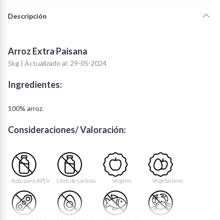
Descripción
Arroz Extra Paisana
5kg | Actualizado al: 29-05-2024
Ingredientes:
100% arroz.
Consideraciones/ Valoración:
Apto para APLV
Libre de Lactosa
Vegano
Vegetariano
Libre de Soya
Libre de Huevo
Libre de Peces
Libre de