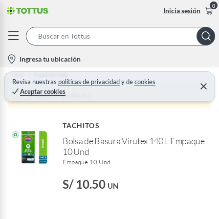
0
Inicia sesión
S
e
l
Ingresa tu ubicación
a
o
Home
Supermercado
r
c
Revisa nuestras
políticas de privacidad
y
de
cookies
C
c
Aceptar cookies
e
a
Producto sin stock :(
h
r
t
r
B
a
i
r
a
TACHITOS
o
r
Bolsa de Basura Virutex 140 L Empaque
n
10 Und
-
Empaque 10 Und
i
c
S/ 10.50
UN
o
n