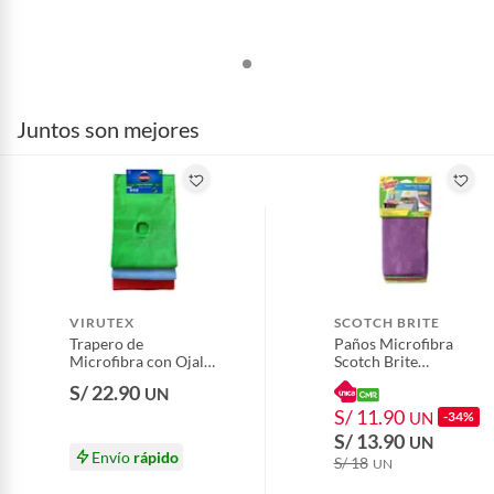
Juntos son mejores
VIRUTEX
SCOTCH BRITE
Trapero de
Paños Microfibra
Microfibra con Ojal
Scotch Brite
Virutex Empaque 3
Empaque 4 Und
S/ 22.90
UN
Und
S/ 11.90
UN
-34%
S/ 13.90
UN
Envío
rápido
S/ 18
UN