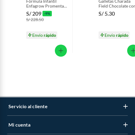
Fórmula Infantil
Galletas Charada
Enfagrow Promental
Field Chocolate co
Vainilla Caja 2.2 Kg
Vainilla Sixpack 22
S/ 209
S/ 5.30
-9%
g
S/ 228.50
Envío
rápido
Envío
rápido
Servicio al cliente
Mi cuenta
Libro de reclamaciones