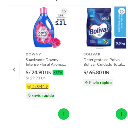
Productos que hayan sido previamente instalados.
Baterías de auto.
Motocicletas y bicicletas motorizadas.
Licores y cigarros electrónicos.
DOWNY
BOLIVAR
Suavizante Downy
Detergente en Polvo
Intense Floral Aroma
Bolívar Cuidado Total
Con Notas Florales
Bolsa 5.6 Kg
S/ 24.90
S/ 65.80
UN
-17%
UN
Botella 2.6 L
S/ 29.90
UN
Envío
rápido
2xS/44.9
Envío
rápido