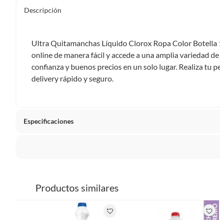
Descripción
Ultra Quitamanchas Líquido Clorox Ropa Color Botella 1
online de manera fácil y accede a una amplia variedad de
confianza y buenos precios en un solo lugar. Realiza tu 
delivery rápido y seguro.
Especificaciones
Tipo de Producto
Tratam
La mayoría de los productos tienen
30 días desde que los 
Tipo de Ropa
Ropa de
Sin embargo, tenemos categorías que cuentan con plazos dif
Productos similares
pueden devolver ni cambiar. Conoce cuáles son:
Hipoalergénico
No
Productos vendidos por
Falabella, Tottus y otros vended