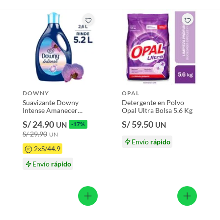
DOWNY
OPAL
Suavizante Downy
Detergente en Polvo
Intense Amanecer
Opal Ultra Bolsa 5.6 Kg
Aroma Con Notas
S/ 24.90
S/ 59.50
UN
-17%
UN
Frescas Botella 2.6 L
S/ 29.90
UN
Envío
rápido
2xS/44.9
Envío
rápido