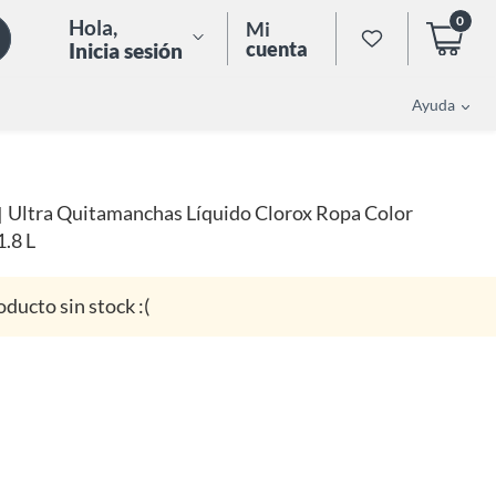
0
Hola
,
Mi
cuenta
Inicia sesión
Ayuda
Ultra Quitamanchas Líquido Clorox Ropa Color
|
1.8 L
oducto sin stock :(