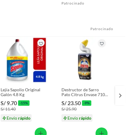
Patrocinado
Patrocinado
Lejía Sapolio Original
Destructor de Sarro
Limpia
Galón 4.8 Kg
Pato Citrus Envase 710
Pato F
mL
Envas
S/ 9.70
S/ 23.50
S/ 23
-15%
-9%
S/ 11.40
S/ 25.90
S/ 25.
Envío
rápido
Envío
rápido
En