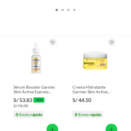
Sérum Booster Garnier
Crema Hidratante
Skin Active Express
Garnier Skin Active
Aclara Vitamina C
Express Aclara FPS30
S/ 53.83
S/ 44.50
-30%
Envase 30 mL
Envase 50 mL
S/ 76.90
Envío
rápido
Envío
rápido