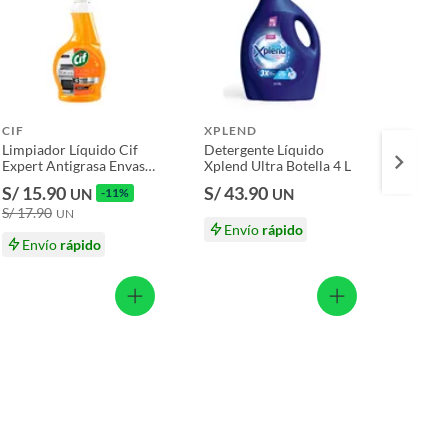
CIF
XPLEND
POET
Limpiador Líquido Cif
Detergente Líquido
Limpia
Expert Antigrasa Envase
Xplend Ultra Botella 4 L
Lavand
500 mL
S/ 15.90
S/ 43.90
S/ 7.
UN
-11%
UN
S/ 17.90
S/ 8.90
UN
Envío
rápido
Envío
rápido
En