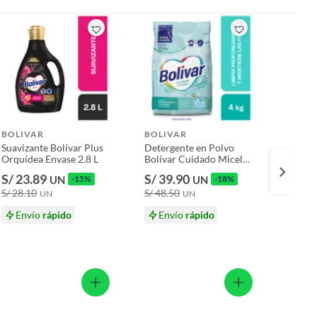
BOLIVAR
BOLIVAR
BOLI
Suavizante Bolívar Plus
Detergente en Polvo
Suaviz
Orquídea Envase 2.8 L
Bolívar Cuidado Micelar
Lavand
Bolsa 4 Kg
S/ 23.89
S/ 39.90
S/ 23
UN
-15%
UN
-18%
S/ 28.10
S/ 48.50
S/ 28.
UN
UN
Envío
rápido
Envío
rápido
En