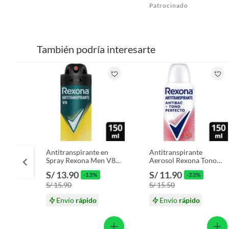
Patrocinado
También podría interesarte
Antitranspirante en
Antitranspirante
Spray Rexona Men V8
Aerosol Rexona Tono
Envase 150 mL
Perfecto 72H Envase
S/ 13.90
S/ 11.90
-13%
-23%
150 mL
S/ 15.90
S/ 15.50
Envío
rápido
Envío
rápido