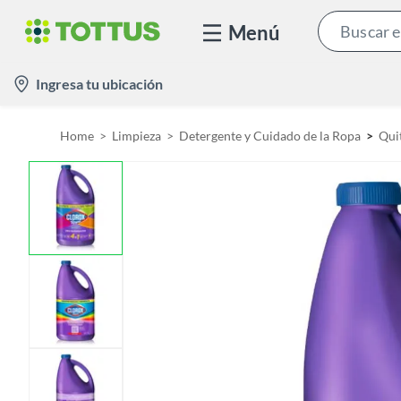
Menú
l
Ingresa tu ubicación
o
c
Home
Limpieza
Detergente y Cuidado de la Ropa
Qui
a
t
i
o
n
-
i
c
o
n