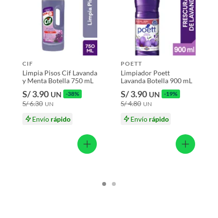
 productos para asfalto, hormigón, albañilería.
oma
a, protección para colores vivos
s productos para asfalto.
CIF
POETT
, tecnología, línea blanca, colchones, muebles, bicicletas y
Limpia Pisos Cif Lavanda
Limpiador Poett
y Menta Botella 750 mL
Lavanda Botella 900 mL
n
S/ 3.90
S/ 3.90
UN
-38%
UN
-19%
S/ 6.30
S/ 4.80
UN
UN
X
Envío
rápido
Envío
rápido
suplementos alimenticios, vitaminas.
1.8 L
baño con señales de uso, sin empaques, etiquetas o sellos.