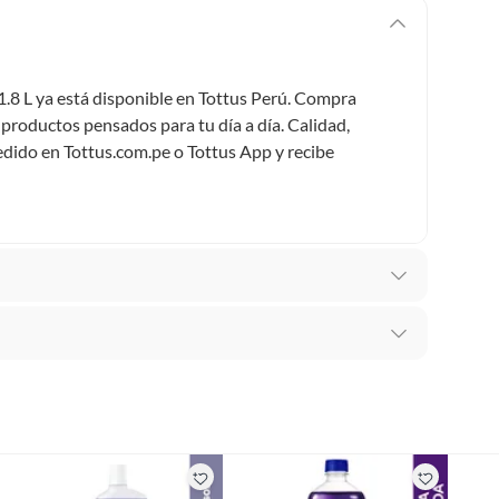
.8 L ya está disponible en Tottus Perú. Compra
 productos pensados para tu día a día. Calidad,
pedido en Tottus.com.pe o Tottus App y recibe
ientos Ropa
recibes para hacer una devolución.
 color
erentes, otras con restricciones y algunas que no se
ores tienen: