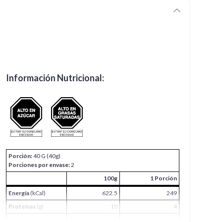
Información Nutricional:
Porción:
40 G (40g)
Porciones por envase:
2
100g
1 Porción
Energía
(kCal)
622.5
249
Proteínas
(g)
10
4
Grasas Totales
(g)
47.5
19