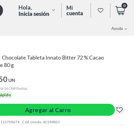
0
Hola
,
Mi
cuenta
Inicia sesión
Ayuda
Chocolate Tableta Innato Bitter 72 % Cacao
|
e 80 g
.50
UN
ta 16 CMR Puntos
rápido
Agregar al Carro
: 113708674
Cód. tienda: 42184823