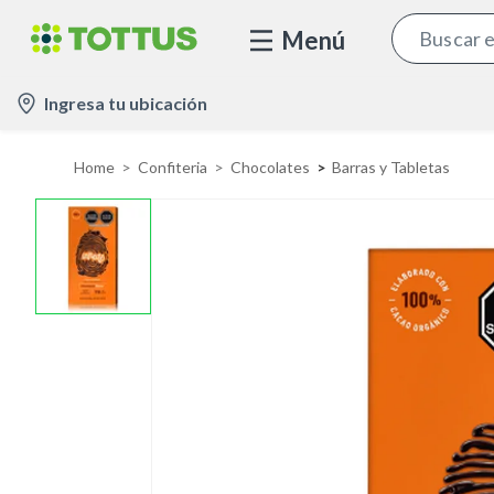
Menú
l
Ingresa tu ubicación
o
c
Home
Confiteria
Chocolates
Barras y Tabletas
a
t
i
o
n
-
i
c
o
n