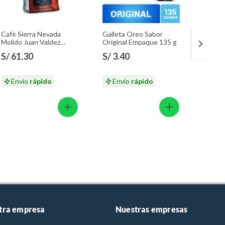
Café Sierra Nevada
Galleta Oreo Sabor
Gallet
Molido Juan Valdez
Original Empaque 135 g
Golde
Empaque 283 g
S/ 61.30
S/ 3.40
S/ 3
Envío
rápido
Envío
rápido
En
tra empresa
Nuestras empresas