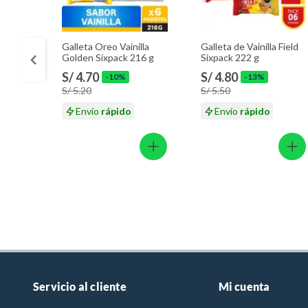
Galleta Oreo Vainilla
Galleta de Vainilla Field
Golden Sixpack 216 g
Sixpack 222 g
S/ 4.70
S/ 4.80
-10%
-13%
S/ 5.20
S/ 5.50
Envío
rápido
Envío
rápido
Servicio al cliente
Mi cuenta