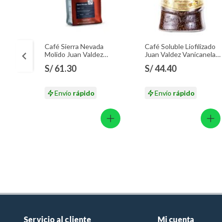
Café Sierra Nevada
Café Soluble Liofilizado
Molido Juan Valdez
Juan Valdez Vanicanela
Empaque 283 g
Envase 95 g
S/ 61.30
S/ 44.40
Envío
rápido
Envío
rápido
Servicio al cliente
Mi cuenta