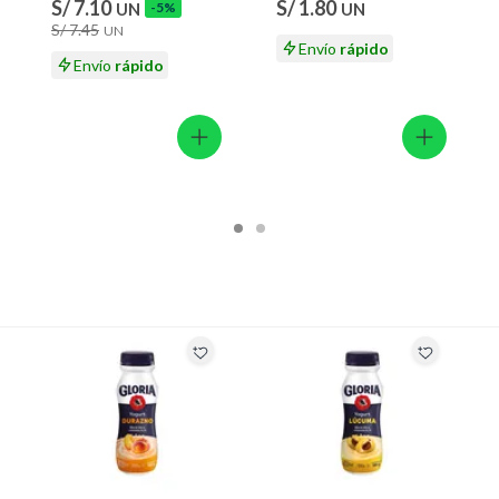
ión
S/ 7.10
S/ 1.80
UN
-5%
UN
S/ 7.45
UN
Envío
rápido
o
Envío
rápido
 suplementos alimenticios, vitaminas.
rado
 baño con señales de uso, sin empaques, etiquetas o sellos.