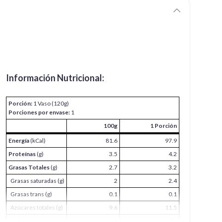
Información Nutricional:
Porción:
1 Vaso (120g)
Porciones por envase:
1
100g
1 Porción
Energía
(kCal)
81.6
97.9
Proteínas
(g)
3.5
4.2
Grasas Totales
(g)
2.7
3.2
Grasas saturadas (g)
2
2.4
Grasas trans (g)
0.1
0.1
Azúcares totales (g)
9.6
11.5
Sodio
(mg)
60
72