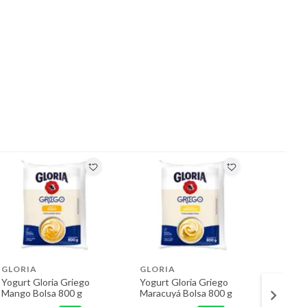
GLORIA
GLORIA
LAIVE
Yogurt Gloria Griego
Yogurt Gloria Griego
Yogurt
Mango Bolsa 800 g
Maracuyá Bolsa 800 g
Felice
113 g