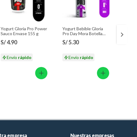
Yogurt Gloria Pro Power
Yogurt Bebible Gloria
Choriz
Sauco Envase 155 g
Pro Day Mora Botella
Ahuma
300 g
g
S/ 4.90
S/ 5.30
S/ 13
S/ 15.
Envío
rápido
Envío
rápido
En
tra empresa
Nuestras empresas