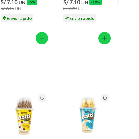
S/ 7.10
S/ 7.10
S/ 2.
UN
-5%
UN
-10%
S/ 7.45
S/ 7.90
UN
UN
2x
Envío
rápido
Envío
rápido
En