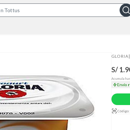
S
e
a
r
c
h
B
|
GLORIA
a
S/ 1.9
r
Acumula has
Envío
Código