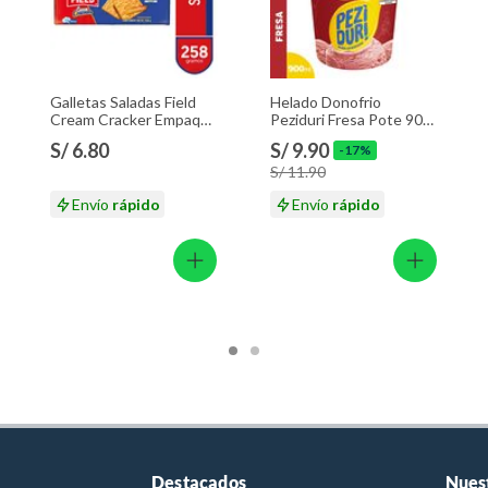
Galletas Saladas Field
Helado Donofrio
Cream Cracker Empaque
Peziduri Fresa Pote 900
258 g
mL
S/ 6.80
S/ 9.90
-17%
S/ 11.90
Envío
rápido
Envío
rápido
Destacados
Nues