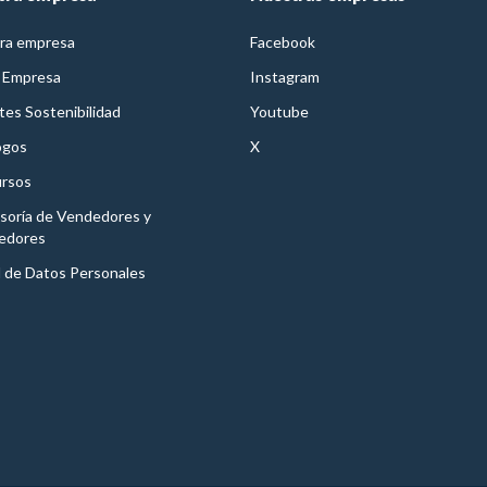
ra empresa
Facebook
 Empresa
Instagram
es Sostenibilidad
Youtube
ogos
X
rsos
soría de Vendedores y
edores
l de Datos Personales