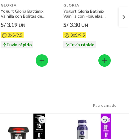
GLORIA
GLORIA
LAIVE
Yogurt Gloria Battimix
Yogurt Gloria Batimix
Yogurt
Vainilla con Bolitas de
Vainilla con Hojuelas
Envase
Chocolate Envase 146 g
Envase 144 g
S/ 3.19
S/ 3.30
S/ 0.
UN
UN
3xS/9.5
3xS/9.5
En
Envío
rápido
Envío
rápido
Patrocinado