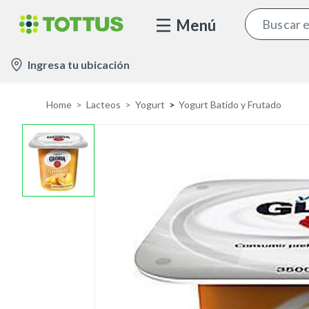
Menú
l
Ingresa tu ubicación
o
c
Home
Lacteos
Yogurt
Yogurt Batido y Frutado
a
t
i
o
n
-
i
c
o
n