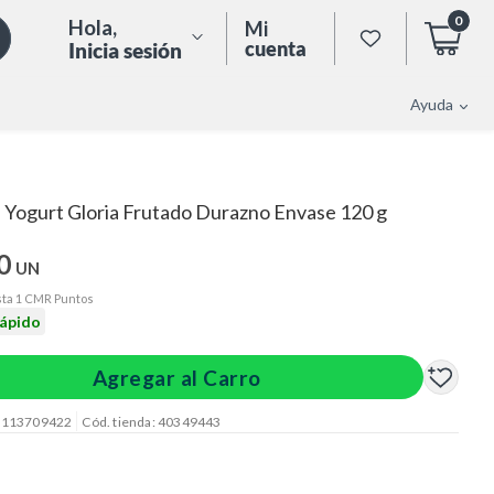
0
Hola
,
Mi
cuenta
Inicia sesión
Ayuda
Yogurt Gloria Frutado Durazno Envase 120 g
0
UN
ta 1 CMR Puntos
rápido
Agregar al Carro
: 113709422
Cód. tienda: 40349443