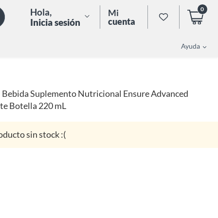
0
Hola
,
Mi
cuenta
Inicia sesión
Ayuda
Bebida Suplemento Nutricional Ensure Advanced
te Botella 220 mL
oducto sin stock :(