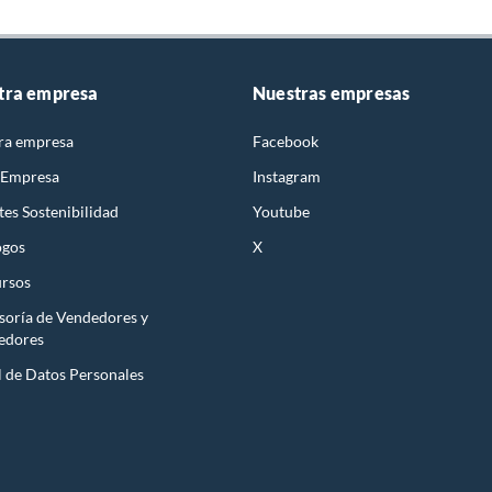
tra empresa
Nuestras empresas
ra empresa
Facebook
 Empresa
Instagram
es Sostenibilidad
Youtube
ogos
X
rsos
soría de Vendedores y
edores
l de Datos Personales