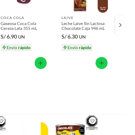
COCA COLA
LAIVE
LAIVE
Gaseosa Coca Cola
Leche Laive Sin Lactosa
Leche 
Cereza Lata 355 mL
Chocolate Caja 946 mL
946 m
S/ 6.90
S/ 6.30
S/ 6.
UN
UN
Envío
rápido
Envío
rápido
En