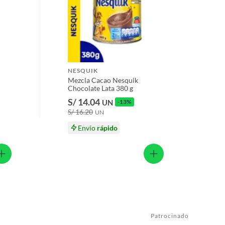
NESQUIK
Mezcla Cacao Nesquik
Chocolate Lata 380 g
S/ 14.04
UN
-13%
S/ 16.20
UN
Envío
rápido
Patrocinado