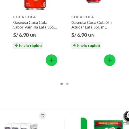
 220 mL
s productos para asfalto.
COCA COLA
COCA COLA
, tecnología, línea blanca, colchones, muebles, bicicletas y
Gaseosa Coca Cola
Gaseosa Coca Cola Sin
Sabor Vainilla Lata 355
Azúcar Lata 350 mL
mL
n
S/ 6.90
S/ 6.90
UN
UN
Envío
rápido
Envío
rápido
suplementos alimenticios, vitaminas.
baño con señales de uso, sin empaques, etiquetas o sellos.