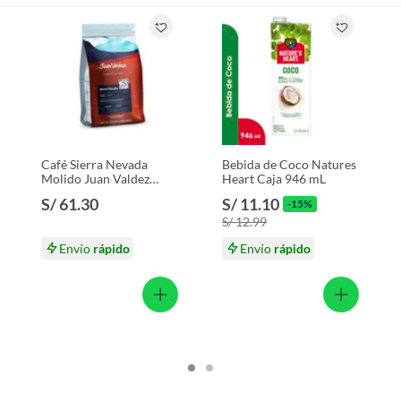
Café Sierra Nevada
Bebida de Coco Natures
Molido Juan Valdez
Heart Caja 946 mL
Empaque 283 g
S/ 61.30
S/ 11.10
-15%
S/ 12.99
Envío
rápido
Envío
rápido