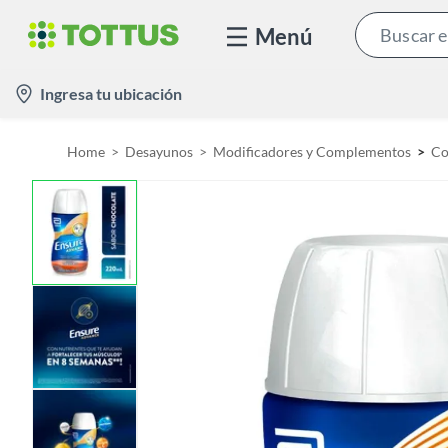
Menú
l
Ingresa tu ubicación
o
c
Home
Desayunos
Modificadores y Complementos
Co
a
t
i
o
n
-
i
c
o
n