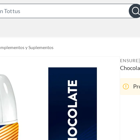
S
e
a
r
c
mplementos y Suplementos
h
B
|
ENSURE
a
Chocola
r
Pr