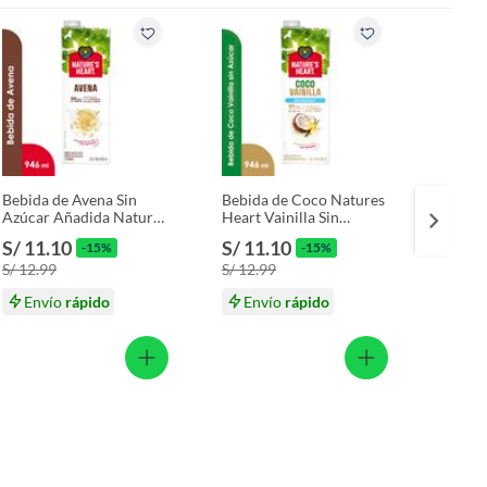
Bebida de Avena Sin
Bebida de Coco Natures
Bebida
Azúcar Añadida Nature’s
Heart Vainilla Sin
Power
Heart Botella 946 mL
Azúcar Caja 946 mL
Macchi
S/ 11.10
S/ 11.10
S/ 7.
-15%
-15%
mL
S/ 12.99
S/ 12.99
S/ 7.50
Envío
rápido
Envío
rápido
En