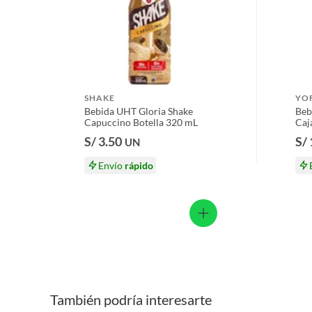
Licores y cigarros electrónicos.
SHAKE
YO
Bebida UHT Gloria Shake
Beb
Capuccino Botella 320 mL
Caj
S/ 3.50
S/
UN
Envío
rápido
También podría interesarte