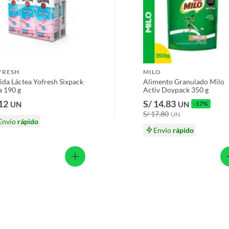
FRESH
MILO
ida Láctea Yofresh Sixpack
Alimento Granulado Milo
a 190 g
Activ Doypack 350 g
 12
S/ 14.83
UN
UN
-17%
S/ 17.80
UN
Envío
rápido
Envío
rápido