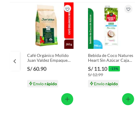
Café Orgánico Molido
Bebida de Coco Natures
Juan Valdez Empaque
Heart Sin Azúcar Caja
283 g
946 mL
S/ 60.90
S/ 11.10
-15%
S/ 12.99
Envío
rápido
Envío
rápido