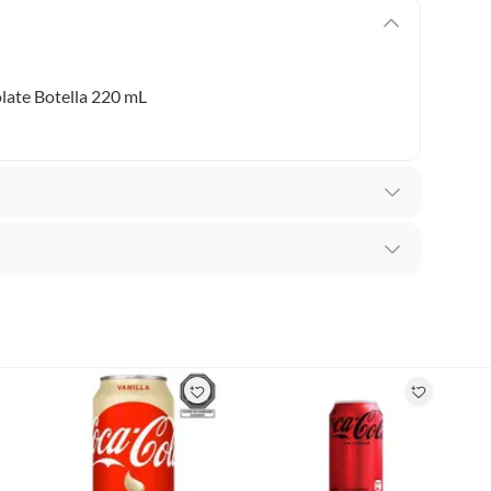
late Botella 220 mL
adores De Leche
recibes para hacer una devolución.
erentes, otras con restricciones y algunas que no se
ores tienen:
 productos para asfalto, hormigón, albañilería.
E