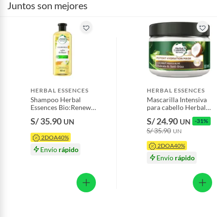
Juntos son mejores
Alimentos, bebidas, fórmulas y leches para bebés.
maxSaleUnit
9
Productos hechos a medida.
Pinturas de color a pedido.
Plantas.
Productos que hayan sido previamente instalados.
Baterías de auto.
Motocicletas y bicicletas motorizadas.
HERBAL ESSENCES
HERBAL ESSENCES
Licores y cigarros electrónicos.
Shampoo Herbal
Mascarilla Intensiva
Essences Bio:Renew
para cabello Herbal
Manzanilla Botella
Essences Leche de
S/ 35.90
S/ 24.90
UN
UN
-31%
400 mL
Coco y Aloe
S/ 35.90
Empaque 300 mL
UN
2DOA40%
2DOA40%
Envío
rápido
Envío
rápido