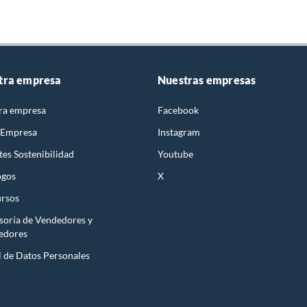
tra empresa
Nuestras empresas
ra empresa
Facebook
 Empresa
Instagram
es Sostenibilidad
Youtube
ogos
X
rsos
soría de Vendedores y
edores
l de Datos Personales