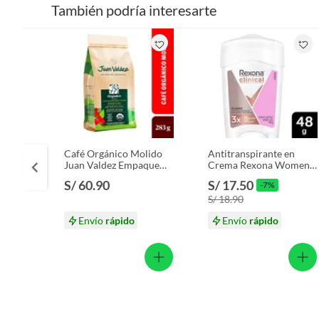
También podría interesarte
Café Orgánico Molido
Antitranspirante en
Juan Valdez Empaque
Crema Rexona Women
283 g
Clinical Caja 48 g
S/ 60.90
S/ 17.50
-7%
S/ 18.90
Envío
rápido
Envío
rápido