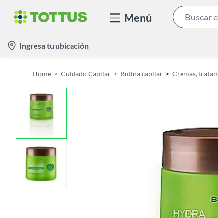
Menú
l
Ingresa tu ubicación
o
c
Home
Cuidado Capilar
Rutina capilar
Cremas, tratam
a
t
i
o
n
-
i
c
o
n