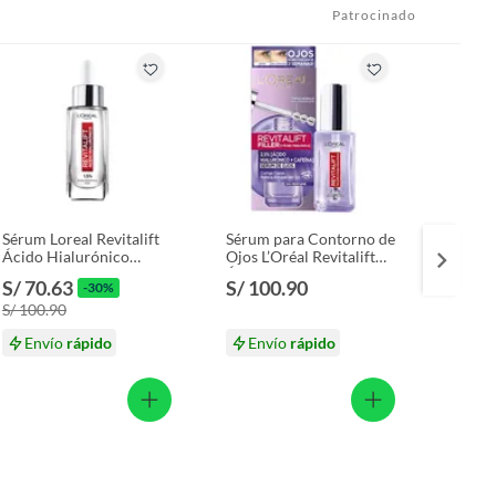
Patrocinado
Sérum Loreal Revitalift
Sérum para Contorno de
Tratam
Ácido Hialurónico
Ojos L’Oréal Revitalift
Extrao
Envase 30 mL
Ácido Hialurónico
Envas
S/ 70.63
S/ 100.90
S/ 39
-30%
Envase 20 mL
S/ 100.90
S/ 48.
Envío
rápido
Envío
rápido
En