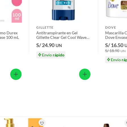
iona cuidado general para un cabello saludable.
s productos para asfalto.
, tecnología, línea blanca, colchones, muebles, bicicletas y
GILLETTE
DOVE
n
timo Durex
Antitranspirante en Gel
Mascarilla C
ase 100 mL
Gillette Clear Gel Cool Wave
Dove Envase
Envase 113 g
S/ 24.90
S/ 16.50
UN
TURAL
S/ 18.90
UN
Envío
rápido
suplementos alimenticios, vitaminas.
Envío
rá
350 g
baño con señales de uso, sin empaques, etiquetas o sellos.