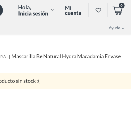
0
Hola
,
Mi
cuenta
Inicia sesión
Ayuda
Mascarilla Be Natural Hydra Macadamia Envase
|
URAL
oducto sin stock :(