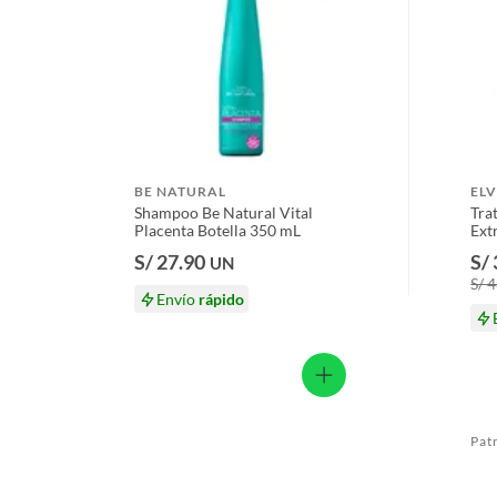
Licores y cigarros electrónicos.
BE NATURAL
ELV
Shampoo Be Natural Vital
Tra
Placenta Botella 350 mL
Ext
100
S/ 27.90
S/
UN
S/ 
Envío
rápido
Pat