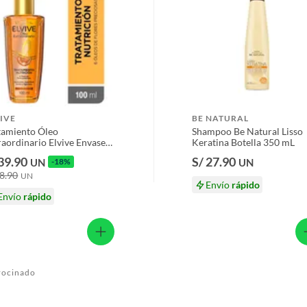
IVE
BE NATURAL
tamiento Óleo
Shampoo Be Natural Lisso
raordinario Elvive Envase
Keratina Botella 350 mL
 mL
 39.90
S/ 27.90
UN
-18%
UN
48.90
UN
Envío
rápido
Envío
rápido
rocinado