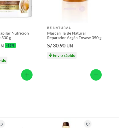
BE NATURAL
apilar Nutrición
Mascarilla Be Natural
 300 g
Reparador Argán Envase 350 g
S/ 30.90
UN
-13%
UN
Envío
rápido
pido