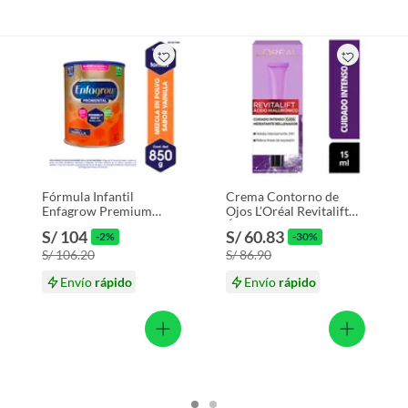
Fórmula Infantil
Crema Contorno de
Enfagrow Premium
Ojos L’Oréal Revitalift
Promental Vainilla Lata
Ácido Hialurónico
S/ 104
S/ 60.83
-2%
-30%
850 g
Antiarrugas Caja 15 mL
S/ 106.20
S/ 86.90
Envío
rápido
Envío
rápido