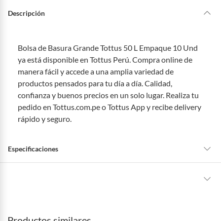
Descripción
Bolsa de Basura Grande Tottus 50 L Empaque 10 Und
ya está disponible en Tottus Perú. Compra online de
manera fácil y accede a una amplia variedad de
productos pensados para tu día a día. Calidad,
confianza y buenos precios en un solo lugar. Realiza tu
pedido en Tottus.com.pe o Tottus App y recibe delivery
rápido y seguro.
Especificaciones
Tipo de Producto
Bolsas Y Envolturas
La mayoría de los productos tienen
30 días desde que los recibes para
hacer una devolución.
Contenido
10 Und
Productos similares