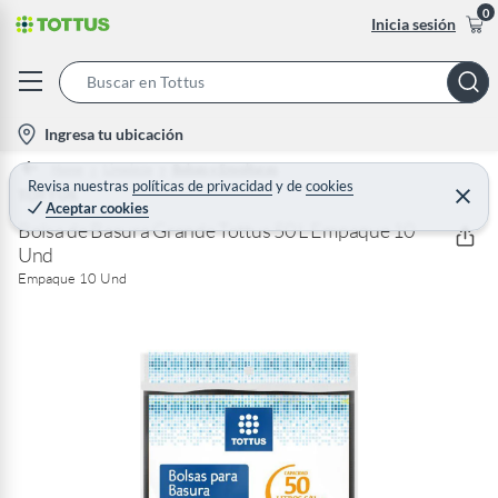
0
Inicia sesión
S
e
l
Ingresa tu ubicación
a
o
Home
Limpieza
Bolsas y Envolturas
r
c
Revisa nuestras
políticas de privacidad
y
de
cookies
TOTTUS
C
c
Aceptar cookies
e
a
h
r
Bolsa de Basura Grande Tottus 50 L Empaque 10
t
r
Und
B
a
i
r
Empaque 10 Und
a
o
r
n
-
i
c
o
n