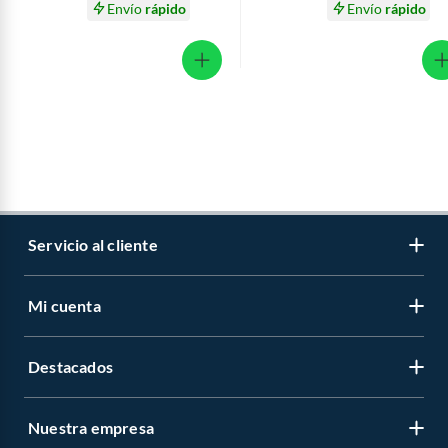
Envío
rápido
Envío
rápido
Servicio al cliente
Mi cuenta
Libro de reclamaciones
Contáctanos
Destacados
Regístrate
Medios de pago
Cambiar contraseña
Nuestra empresa
Recetas
Tipos de entrega
Mis compras