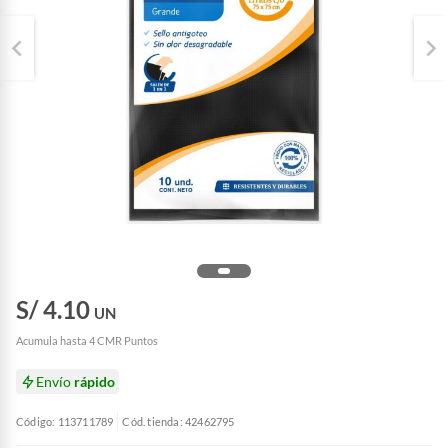
S/ 4.10
UN
Acumula hasta 4 CMR Puntos
Envío
rápido
Código: 113711789
Cód. tienda: 42462795