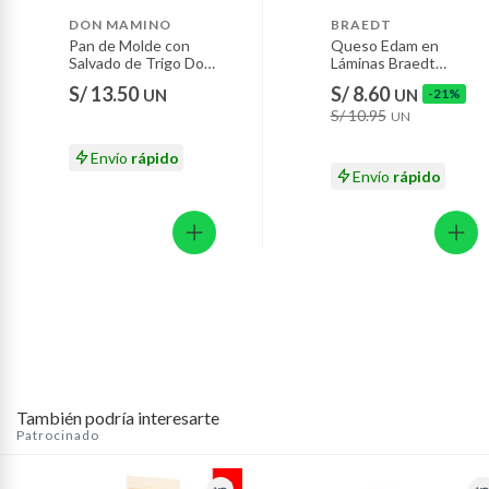
fácil y accede a una amplia variedad de productos
Motocicletas y bicicletas motorizadas.
DON MAMINO
BRAEDT
pensados para tu día a día. Calidad, confianza y buenos
Pan de Molde con
Queso Edam en
Licores y cigarros electrónicos.
Salvado de Trigo Don
Láminas Braedt
precios en un solo lugar. Realiza tu pedido en
Mamino Bolsa 560 g
Empaque 180 g
Tottus.com.pe o Tottus App y recibe delivery rápido y
S/ 13.50
S/ 8.60
UN
UN
-21%
S/ 10.95
seguro.
UN
Envío
rápido
Envío
rápido
También podría interesarte
Patrocinado