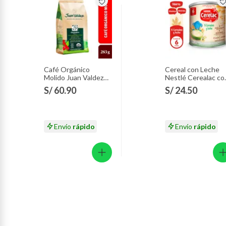
Café Orgánico
Cereal con Leche
Molido Juan Valdez
Nestlé Cerealac co
Empaque 283 g
Probióticos Lata 4
S/ 60.90
S/ 24.50
g
Envío
rápido
Envío
rápido