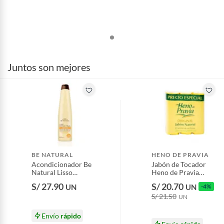
Juntos son mejores
BE NATURAL
HENO DE PRAVIA
Acondicionador Be
Jabón de Tocador
Natural Lisso
Heno de Pravia
Keratina Botella 350
Antibacterial
S/ 27.90
S/ 20.70
UN
UN
-4%
mL
Empaque 3 Und
S/ 21.50
UN
Envío
rápido