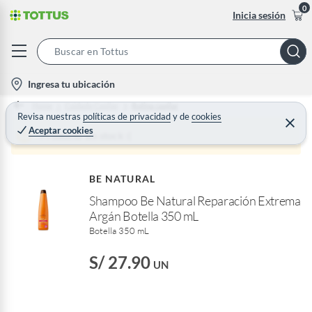
0
Inicia sesión
S
e
l
Ingresa tu ubicación
a
o
Home
Cuidado Capilar
Rutina capilar
r
c
Revisa nuestras
políticas de privacidad
y
de
cookies
C
c
Aceptar cookies
e
a
Producto sin stock :(
h
r
t
r
B
a
i
r
a
BE NATURAL
o
r
Shampoo Be Natural Reparación Extrema
n
Argán Botella 350 mL
-
Botella 350 mL
i
c
S/ 27.90
UN
o
n