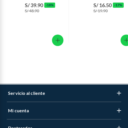
Envase 100 mL
Aminoácido Botell
S/ 39.90
S/ 16.50
-18%
-17%
370 mL
S/ 48.90
S/ 19.90
Servicio al cliente
Mi cuenta
Libro de reclamaciones
Contáctanos
Destacados
Regístrate