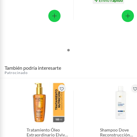
Envío
rápido
También podría interesarte
Patrocinado
Tratamiento Óleo
Shampoo Dove
Extraordinario Elvive
Reconstrucción