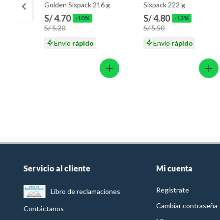
Golden Sixpack 216 g
Sixpack 222 g
S/ 4.70
S/ 4.80
-10%
-13%
S/ 5.20
S/ 5.50
Envío
rápido
Envío
rápido
Servicio al cliente
Mi cuenta
Regístrate
Libro de reclamaciones
Cambiar contraseña
Contáctanos