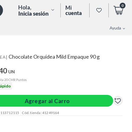
0
Hola
,
Mi
cuenta
Inicia sesión
Ayuda
Chocolate Orquídea Mild Empaque 90 g
|
EA
.40
UN
ta 20 CMR Puntos
rápido
Agregar al Carro
: 113712115
Cód. tienda: 41249164