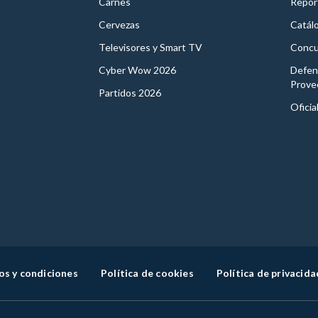
Carnes
Report
Cervezas
Catál
Televisores y Smart TV
Concu
Cyber Wow 2026
Defen
Prove
Partidos 2026
Oficia
os y condiciones
Política de cookies
Política de privacida