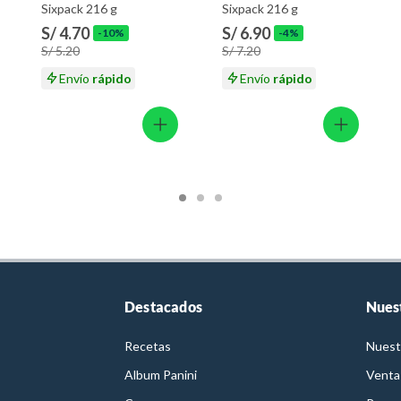
Sixpack 216 g
Sixpack 216 g
S/ 4.70
S/ 6.90
-10%
-4%
S/ 5.20
S/ 7.20
Envío
rápido
Envío
rápido
Destacados
Nues
Recetas
Nuest
Album Panini
Venta