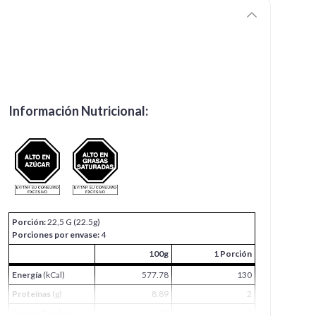
Información Nutricional:
Porción:
22,5 G (22.5g)
Porciones por envase:
4
100g
1 Porción
Energía
(kCal)
577.78
130
Proteínas
(g)
8.89
2
Grasas Totales
(g)
40
9