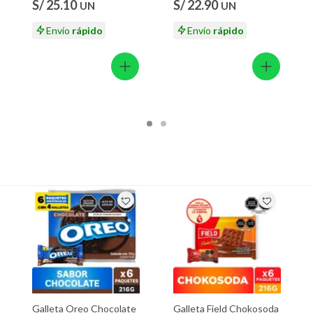
ión
S/ 25.10
S/ 22.90
UN
UN
g
Envío
rápido
Envío
rápido
 suplementos alimenticios, vitaminas.
 baño con señales de uso, sin empaques, etiquetas o sellos.
Galleta Oreo Chocolate
Galleta Field Chokosoda