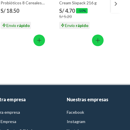
Probióticos 8 Cereales
Cream Sixpack 216 g
216 g
Caja 350 g
S/ 18.50
S/ 4.70
S/ 4.
-10%
S/ 5.20
S/ 5.2
Envío
rápido
Envío
rápido
En
tra empresa
Nuestras empresas
ra empresa
Facebook
 Empresa
Instagram