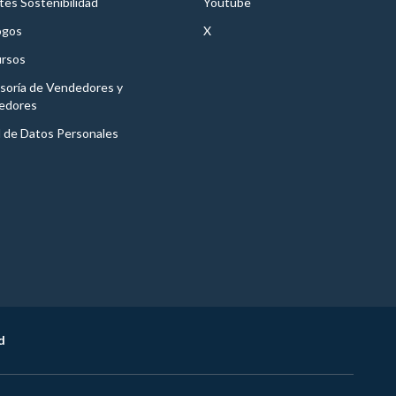
es Sostenibilidad
Youtube
ogos
X
rsos
soría de Vendedores y
edores
l de Datos Personales
d