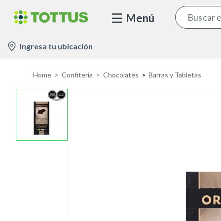
Menú
l
Ingresa tu ubicación
o
c
Home
Confiteria
Chocolates
Barras y Tabletas
a
t
i
o
n
-
i
c
o
n