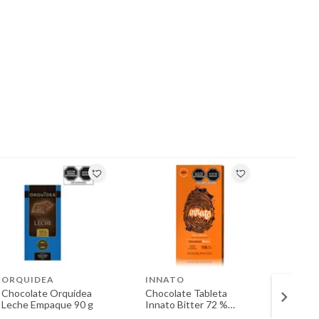
ORQUIDEA
INNATO
ORQU
Chocolate Orquídea
Chocolate Tableta
Choco
Leche Empaque 90 g
Innato Bitter 72 %
Orgán
Cacao Empaque 80 g
Empaq