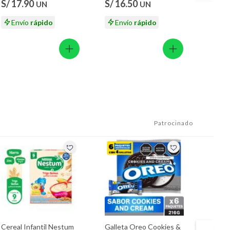
S/ 17.90
S/ 16.50
S/ 20
UN
UN
Envío
rápido
Envío
rápido
En
Patrocinado
Cereal Infantil Nestum
Galleta Oreo Cookies &
Gallet