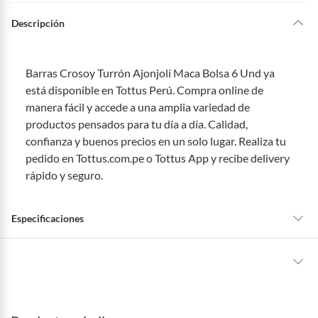
Descripción
Barras Crosoy Turrón Ajonjolí Maca Bolsa 6 Und ya
está disponible en Tottus Perú. Compra online de
manera fácil y accede a una amplia variedad de
productos pensados para tu día a día. Calidad,
confianza y buenos precios en un solo lugar. Realiza tu
pedido en Tottus.com.pe o Tottus App y recibe delivery
rápido y seguro.
Especificaciones
Tipo de cereal
Barras De Cereal
La mayoría de los productos tienen
30 días desde que los recibes para
hacer una devolución.
Tipo de Producto
Cereales