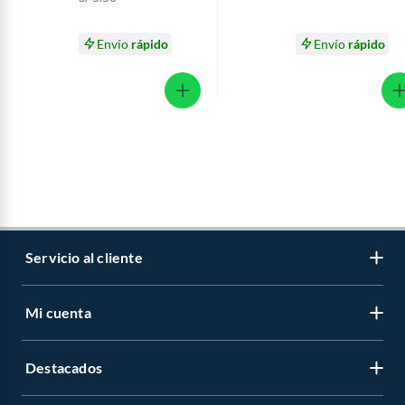
Envío
rápido
Envío
rápido
Servicio al cliente
Mi cuenta
Libro de reclamaciones
Contáctanos
Destacados
Regístrate
Medios de pago
Cambiar contraseña