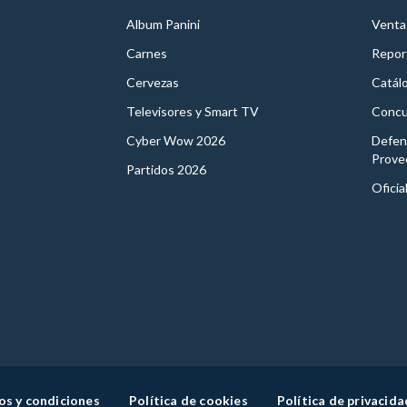
Album Panini
Venta
Carnes
Report
Cervezas
Catál
Televisores y Smart TV
Concu
Cyber Wow 2026
Defen
Prove
Partidos 2026
Oficia
os y condiciones
Política de cookies
Política de privacida