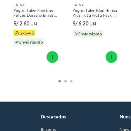
LAIVE
LAIVE
Yogurt Laive Pancitas
Yogurt Laive Biodefensa
Felices Durazno Envase
Kids Tutti Frutti Pack 4
113 g
Botellas 100 mL
S/ 2.60
S/ 6.20
UN
UN
2xS/4.5
Envío
rápido
Envío
rápido
Destacados
Nues
Recetas
Nuest