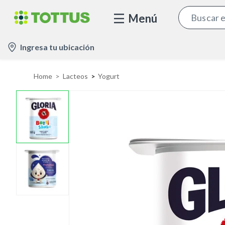
Menú
l
Ingresa tu ubicación
o
c
Home
Lacteos
Yogurt
a
t
i
o
n
-
i
c
o
n