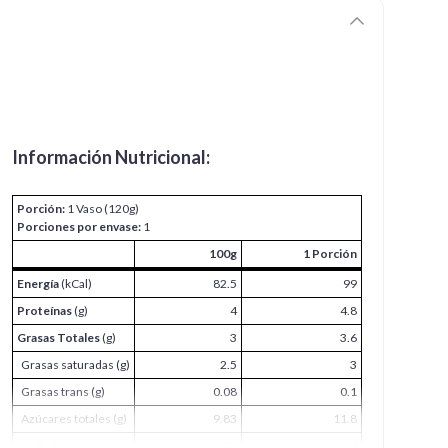
Información Nutricional:
Porción:
1 Vaso (120g)
Porciones por envase:
1
100g
1 Porción
Energía
(kCal)
82.5
99
Proteínas
(g)
4
4.8
Grasas Totales
(g)
3
3.6
Grasas saturadas (g)
2.5
3
Grasas trans (g)
0.08
0.1
Azúcares totales (g)
9.83
11.8
Sodio
(mg)
70
84