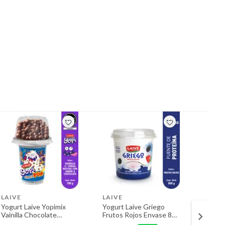
LAIVE
LAIVE
LAIVE
Yogurt Laive Yopimix
Yogurt Laive Griego
Yogurt
Vainilla Chocolate
Frutos Rojos Envase 800
Aránda
Envase 100 g
g