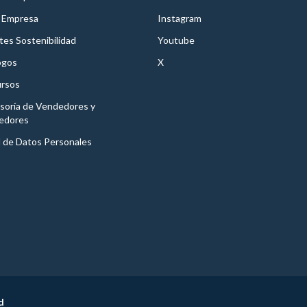
 Empresa
Instagram
es Sostenibilidad
Youtube
ogos
X
rsos
soría de Vendedores y
edores
l de Datos Personales
d