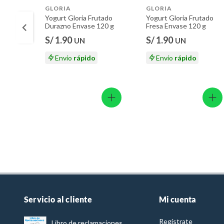
GLORIA
GLORIA
Yogurt Gloria Frutado
Yogurt Gloria Frutado
Durazno Envase 120 g
Fresa Envase 120 g
S/ 1.90
S/ 1.90
UN
UN
Envío
rápido
Envío
rápido
Servicio al cliente
Mi cuenta
Regístrate
Libro de reclamaciones