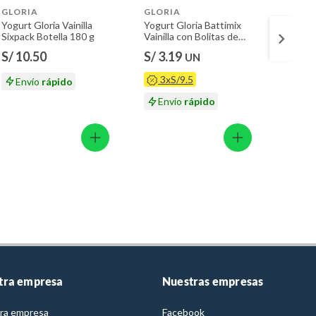
GLORIA
GLORIA
LAIVE
Yogurt Gloria Vainilla
Yogurt Gloria Battimix
Yogurt
Sixpack Botella 180 g
Vainilla con Bolitas de
Vainill
Chocolate Envase 146 g
S/ 10.50
S/ 3.19
S/ 1.
UN
3xS/9.5
6x
Envío
rápido
Envío
rápido
En
tra empresa
Nuestras empresas
ra empresa
Facebook