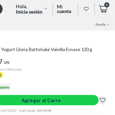
0
Hola
,
Mi
cuenta
Inicia sesión
Ayuda
Yogurt Gloria Battishake Vainilla Envase 120 g
7
UN
ta 1 CMR Puntos
9
rápido
Agregar al Carro
: 113713257
Cód. tienda: 40349248