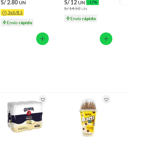
S/ 2.80
S/ 12
S/ 2.
UN
UN
-17%
S/ 14.50
UN
3xS/8.5
6x
Envío
rápido
Envío
rápido
En