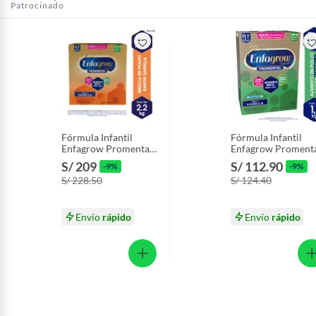
Patrocinado
Fórmula Infantil
Fórmula Infantil
Enfagrow Promental
Enfagrow Proment
Vainilla Caja 2.2 Kg
Preescolar Vainilla
S/ 209
S/ 112.90
-9%
-9%
Lata 1.1 Kg
S/ 228.50
S/ 124.40
Envío
rápido
Envío
rápido