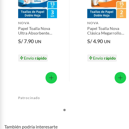
Productos que hayan sido previamente instalados.
Baterías de auto.
Motocicletas y bicicletas motorizadas.
NOVA
NOVA
Papel Toalla Nova
Papel Toalla Nova
Licores y cigarros electrónicos.
Ultra Absorbente
Clásica Megarrollo
Empaque 3 Und
Empaque 2 Und
S/ 7.90
S/ 4.90
UN
UN
Envío
rápido
Envío
rápido
Patrocinado
También podría interesarte