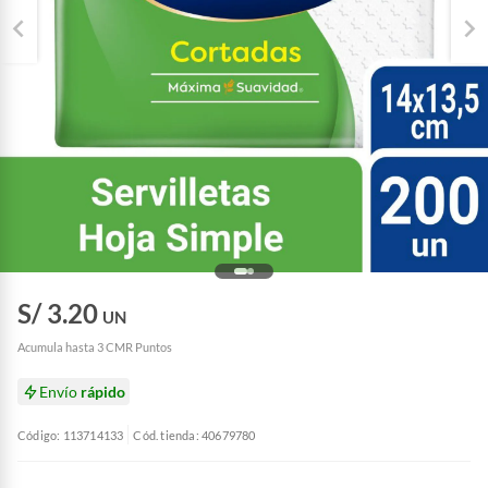
S/ 3.20
UN
Acumula hasta 3 CMR Puntos
Envío
rápido
Código: 113714133
Cód. tienda: 40679780