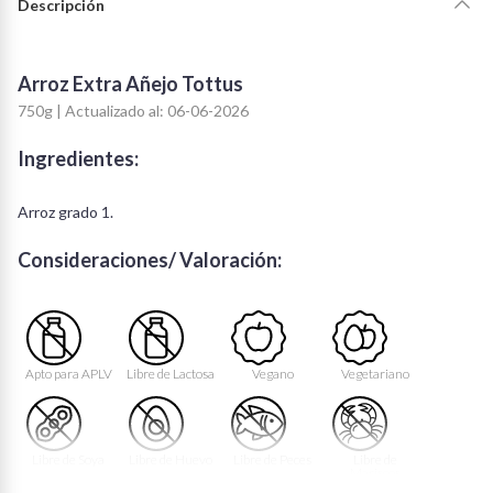
Descripción
Arroz Extra Añejo Tottus
750g | Actualizado al: 06-06-2026
Ingredientes:
Arroz grado 1.
Consideraciones/ Valoración:
Apto para APLV
Libre de Lactosa
Vegano
Vegetariano
Libre de Soya
Libre de Huevo
Libre de Peces
Libre de
Mariscos