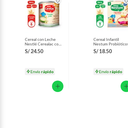
Cereal con Leche
Cereal Infantil
Nestlé Cerealac con
Nestum Probiótico
Probióticos Lata 400
8 Cereales Caja 35
S/ 24.50
S/ 18.50
g
Envío
rápido
Envío
rápido