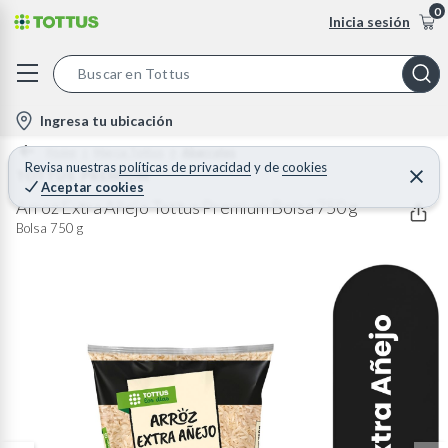
0
Inicia sesión
S
e
l
Ingresa tu ubicación
a
o
Home
Marca Tottus
Abarrotes
r
c
Revisa nuestras
políticas de privacidad
y
de
cookies
TOTTUS PREMIUM
C
c
Aceptar cookies
e
a
h
r
Arroz Extra Añejo Tottus Premium Bolsa 750 g
t
r
B
Bolsa 750 g
a
i
r
a
o
r
n
-
i
c
o
n