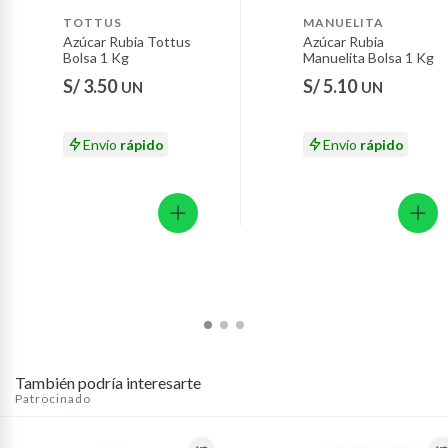
Motocicletas y bicicletas motorizadas.
TOTTUS
MANUELITA
Azúcar Rubia Tottus
Azúcar Rubia
Licores y cigarros electrónicos.
Bolsa 1 Kg
Manuelita Bolsa 1 Kg
S/ 3.50
S/ 5.10
UN
UN
Envío
rápido
Envío
rápido
También podría interesarte
Patrocinado