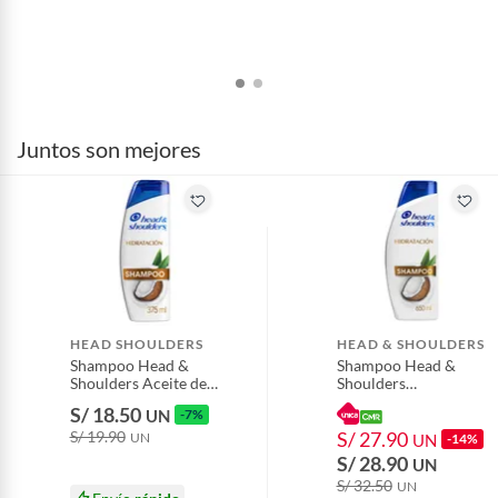
Juntos son mejores
HEAD SHOULDERS
HEAD & SHOULDERS
Shampoo Head &
Shampoo Head &
Shoulders Aceite de
Shoulders
Coco Botella 375 mL
Hidratación Botella
S/ 18.50
UN
-7%
650 mL
S/ 19.90
S/ 27.90
UN
UN
-14%
S/ 28.90
UN
S/ 32.50
UN