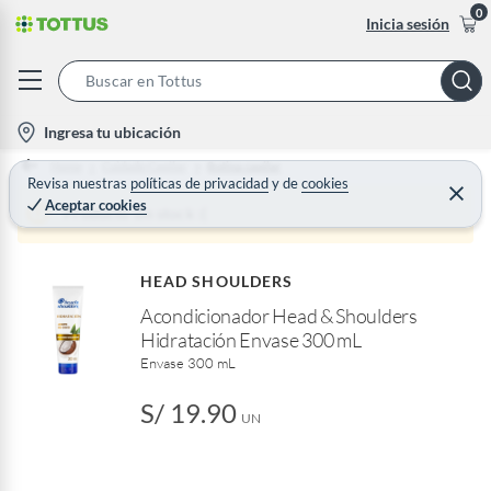
0
Inicia sesión
S
e
l
Ingresa tu ubicación
a
o
Home
Cuidado Capilar
Rutina capilar
r
c
Revisa nuestras
políticas de privacidad
y
de
cookies
C
c
Aceptar cookies
e
a
Producto sin stock :(
h
r
t
r
B
a
i
r
a
HEAD SHOULDERS
o
r
Acondicionador Head & Shoulders
n
Hidratación Envase 300 mL
-
Envase 300 mL
i
c
S/ 19.90
o
UN
n