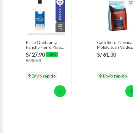
Pisco Quebranta
Café Sierra Nevada
Pancho Fierro Puro
Molido Juan Valdez
Botella 750 mL
Empaque 283 g
S/ 27.90
S/ 61.30
-10%
S/ 30.90
Envío
rápido
Envío
rápido