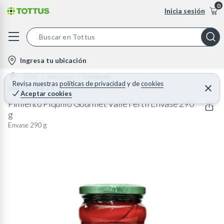
0
Inicia sesión
S
e
l
Ingresa tu ubicación
a
o
Home
Abarrotes
Conservas
r
c
Revisa nuestras
políticas de privacidad
y
de
cookies
VALLE FERTIL
C
c
Aceptar cookies
e
a
h
r
Pimiento Piquillo Gourmet Valle Fertil Envase 290
t
r
g
B
a
i
r
Envase 290 g
a
o
r
n
-
i
c
o
n