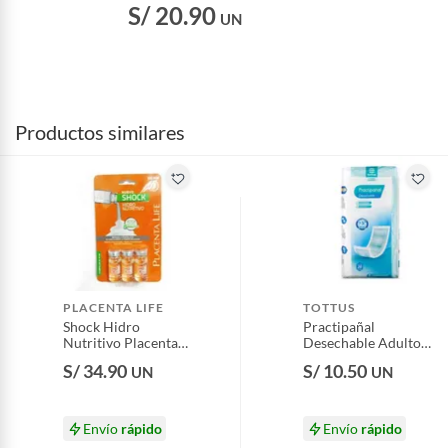
S/ 20.90
UN
Productos similares
PLACENTA LIFE
TOTTUS
Shock Hidro
Practipañal
Nutritivo Placenta
Desechable Adulto
Life Empaque 3 Und
Tottus Empaque 20
S/ 34.90
S/ 10.50
UN
UN
Und
Envío
rápido
Envío
rápido