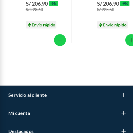
Caja 2.2 Kg
Vainilla Caja 2.2 Kg
S/ 206.90
S/ 206.90
-9%
-9%
S/ 228.60
S/ 228.50
Envío
rápido
Envío
rápido
Servicio al cliente
Mi cuenta
Libro de reclamaciones
Contáctanos
Destacados
Regístrate