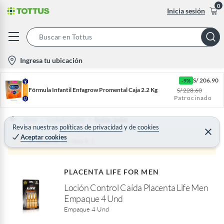
0
Inicia sesión
S
e
l
Ingresa tu ubicación
a
o
r
S/
206.90
-9%
c
c
Fórmula Infantil Enfagrow Promental Caja 2.2 Kg
S/
228.60
a
Patrocinado
h
t
B
i
Home
Cuidado Capilar
Rutina capilar
a
Revisa nuestras
políticas de privacidad
y
de
cookies
o
C
Aceptar cookies
r
e
Producto sin stock :(
n
r
r
-
a
r
i
PLACENTA LIFE FOR MEN
c
Loción Control Caída Placenta Life Men
o
Empaque 4 Und
n
Empaque 4 Und