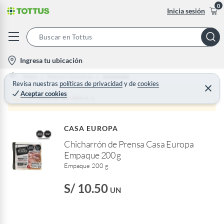
0
Inicia sesión
S
e
l
Ingresa tu ubicación
a
o
Home
Huevos y Fiambres
Jamonadas
r
c
Revisa nuestras
políticas de privacidad
y
de
cookies
C
c
Aceptar cookies
e
a
Producto sin stock :(
h
r
t
r
B
a
i
r
a
CASA EUROPA
o
r
Chicharrón de Prensa Casa Europa
n
Empaque 200 g
-
Empaque 200 g
i
c
S/ 10.50
UN
o
n