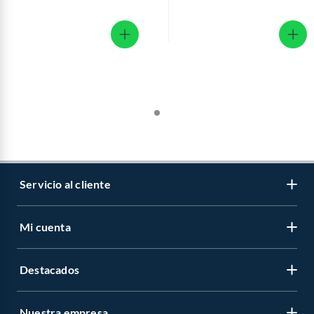
Servicio al cliente
Mi cuenta
Libro de reclamaciones
Contáctanos
Destacados
Regístrate
Medios de pago
Cambiar contraseña
Nuestra empresa
Recetas