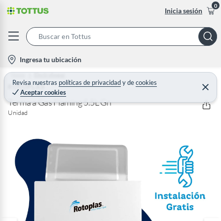
0
Inicia sesión
S
e
l
Ingresa tu ubicación
a
o
Home
Electrohogar
r
c
Revisa nuestras
políticas de privacidad
y
de
cookies
ROTOPLAS
C
c
Aceptar cookies
e
a
h
r
Terma a Gas Flaming 5.5L Gn
t
r
B
Unidad
a
i
r
a
o
r
n
-
i
c
o
n