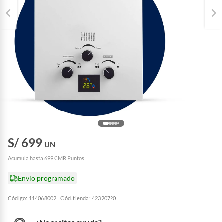
S/ 699
UN
Acumula hasta 699 CMR Puntos
Envío programado
Código: 114068002
Cód. tienda: 42320720
¿Necesitas ayuda?