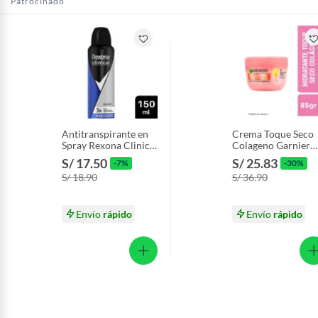
Patrocinado
Productos hechos a medida.
Pinturas de color a pedido.
Plantas.
Productos que hayan sido previamente instalados.
Baterías de auto.
Motocicletas y bicicletas motorizadas.
Licores y cigarros electrónicos.
Antitranspirante en
Crema Toque Seco
Spray Rexona Clinical
Colageno Garnier
Clean Envase 150 mL
Envase 82.5 mL
S/ 17.50
S/ 25.83
-7%
-30%
S/ 18.90
S/ 36.90
Envío
rápido
Envío
rápido