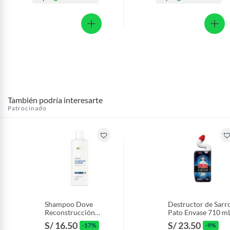
También podría interesarte
Patrocinado
Shampoo Dove
Destructor de Sarr
Reconstrucción
Pato Envase 710 m
Aminoácido Botella
S/ 16.50
S/ 23.50
-17%
-9%
370 mL