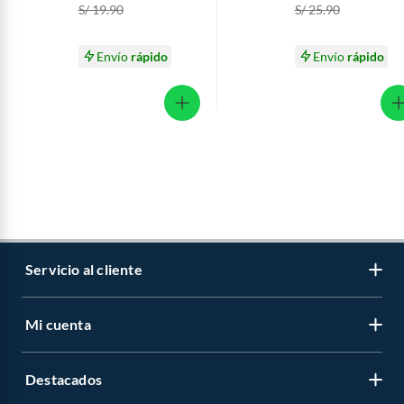
S/ 19.90
S/ 25.90
Envío
rápido
Envío
rápido
Servicio al cliente
Mi cuenta
Libro de reclamaciones
Contáctanos
Destacados
Regístrate
Medios de pago