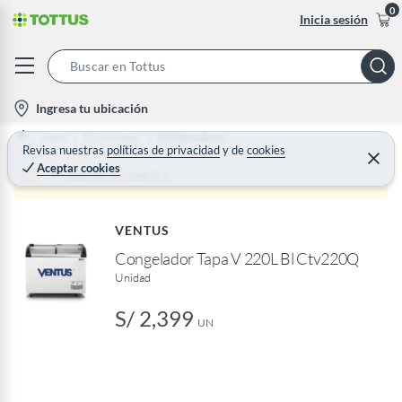
0
Inicia sesión
S
e
l
Ingresa tu ubicación
a
o
Home
Electrohogar
Refrigeradoras
r
c
Revisa nuestras
políticas de privacidad
y
de
cookies
C
c
Aceptar cookies
e
a
Producto sin stock :(
h
r
t
r
B
a
i
r
a
VENTUS
o
r
Congelador Tapa V 220L Bl Ctv220Q
n
Unidad
-
i
S/ 2,399
c
UN
o
n