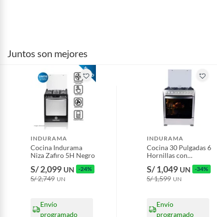
Juntos son mejores
INDURAMA
INDURAMA
Cocina Indurama
Cocina 30 Pulgadas 6
Niza Zafiro 5H Negro
Hornillas con
Encendido Eléctrico
S/ 2,099
S/ 1,049
UN
-24%
UN
-34%
Parma Croma
S/ 2,749
S/ 1,599
UN
UN
Envío
Envío
programado
programado