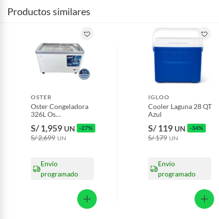
Productos similares
OSTER
IGLOO
Oster Congeladora
Cooler Laguna 28 QT
326L Os
Azul
Pscfx11001W
S/ 1,959
S/ 119
UN
-27%
UN
-34%
S/ 2,699
S/ 179
UN
UN
Envío
Envío
programado
programado