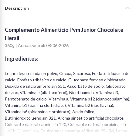
Descripción
Complemento Alimenticio Pvm Junior Chocolate
Hersil
360g | Actualizado al: 08-06-2026
Ingredientes:
Leche descremada en polvo, Cocoa, Sacarosa, Fosfato tribásico de
calcio, Fosfato tribásico de calcio, Gluconato ferroso dihidratado,
Dióxido de silicio amorfo sin 551, Ascorbato de sodio, Gluconato
de zinc, Vitamina e (alfatocoferol), Nicotinamida, Vitamina d3,
Pantotenato de calcio, Vitamina a, Vitamina b12 (cianocobalamina),
Vitamina b1 (tiamina clorhidrato), Vitamina b2 (riboflavina),
Vitamina b6 (piridoxina clorhidrato), Ácido fólico,
Butilhidroxitolueno sin 321, Aroma sintético artificial chocolate,
Colorante natural carmín sin 120, Colorante natural norbixina sin
160 b (ii), Vainillina, Edulcorante sacarina sódica sin 954 (iv), Leche.