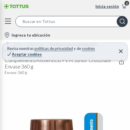
0
Inicia sesión
S
e
l
Ingresa tu ubicación
a
o
Home
Desayunos
Modificadores y Complementos
r
c
Revisa nuestras
políticas de privacidad
y
de
cookies
PVM
C
c
Aceptar cookies
e
a
h
r
Complemento Alimenticio PVM Junior Chocolate
t
r
Envase 360 g
B
a
i
r
Envase 360 g
a
o
r
n
-
i
c
o
n