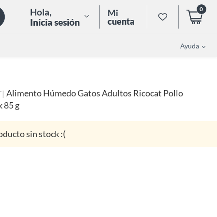
0
Hola
,
Mi
cuenta
Inicia sesión
Ayuda
Alimento Húmedo Gatos Adultos Ricocat Pollo
|
T
 85 g
oducto sin stock :(