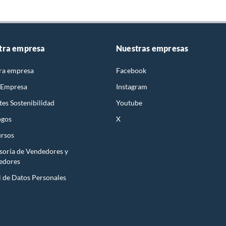
tra empresa
Nuestras empresas
ra empresa
Facebook
 Empresa
Instagram
es Sostenibilidad
Youtube
ogos
X
rsos
soría de Vendedores y
edores
l de Datos Personales