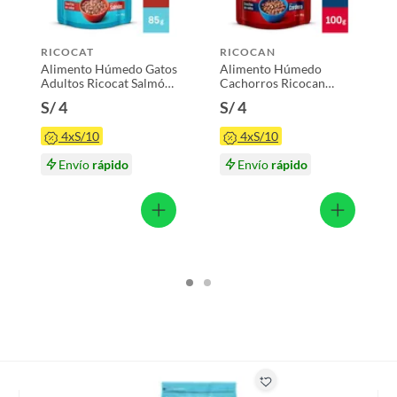
o
s productos para asfalto.
RICOCAT
RICOCAN
, tecnología, línea blanca, colchones, muebles, bicicletas y
Alimento Húmedo Gatos
Alimento Húmedo
Adultos Ricocat Salmón
Cachorros Ricocan
Doypack 85 g
Trozos de Cordero
n
S/ 4
S/ 4
Doypack 100 g
4xS/10
4xS/10
AT
Envío
rápido
Envío
rápido
suplementos alimenticios, vitaminas.
k 85 g
baño con señales de uso, sin empaques, etiquetas o sellos.