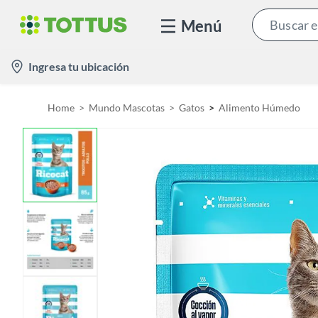
Menú
l
Ingresa tu ubicación
o
c
Home
Mundo Mascotas
Gatos
Alimento Húmedo
a
t
i
o
n
-
i
c
o
n