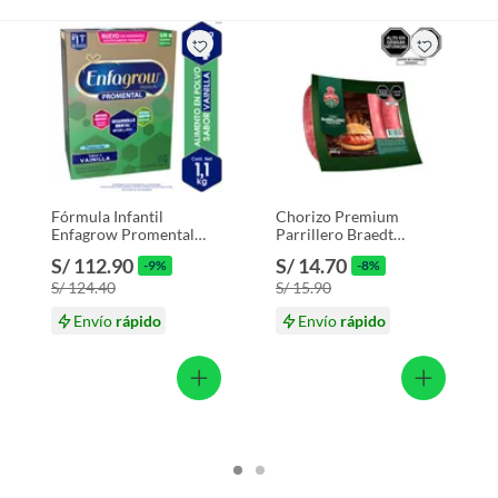
Fórmula Infantil
Chorizo Premium
Enfagrow Promental
Parrillero Braedt
Preescolar Vainilla Lata
Empaque 500 g
S/ 112.90
S/ 14.70
-9%
-8%
1.1 Kg
S/ 124.40
S/ 15.90
Envío
rápido
Envío
rápido