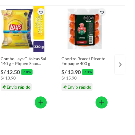
Combo Lays Clásicas Sal
Chorizo Braedt Picante
Nugget
140 g + Piqueo Snax
Empaque 400 g
Empaq
Original 190 g
S/ 12.50
S/ 13.90
S/ 8.
-10%
-13%
S/ 13.90
S/ 15.90
S/ 10
Envío
rápido
Envío
rápido
En