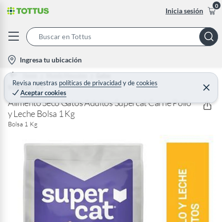
0
Inicia sesión
S
e
l
Ingresa tu ubicación
a
o
Home
Mundo Mascotas
Gatos
r
c
Revisa nuestras
políticas de privacidad
y
de
cookies
SUPERCAT
C
c
Aceptar cookies
e
a
h
r
Alimento Seco Gatos Adultos Supercat Carne Pollo
t
r
y Leche Bolsa 1 Kg
B
a
i
r
Bolsa 1 Kg
a
o
r
n
-
i
c
o
n