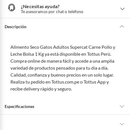
¿Necesitas ayuda?
¿
N
Te asesoramos por chat o teléfono
e
c
e
s
i
Descripción
t
a
s
a
y
u
d
Alimento Seco Gatos Adultos Supercat Carne Pollo y
a
?
Leche Bolsa 1 Kg ya está disponible en Tottus Perú.
Compra online de manera fácil y accede a una amplia
variedad de productos pensados para tu día a día.
Calidad, confianza y buenos precios en un solo lugar.
Realiza tu pedido en Tottus.com.pe o Tottus App y
recibe delivery rápido y seguro.
Especificaciones
Tipo de Alimento
Seco