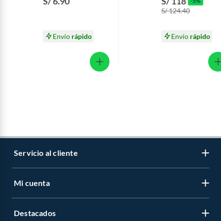
S/ 6.90
S/ 118
-5%
Lata 1.1 Kg
S/ 124.40
Envío
rápido
Envío
rápido
Servicio al cliente
Mi cuenta
Libro de reclamaciones
Contáctanos
Destacados
Regístrate