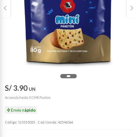
S/ 3.90
UN
Acumula hasta 3 CMR Puntos
Envío
rápido
Código: 115535033
Cód. tienda: 42546566