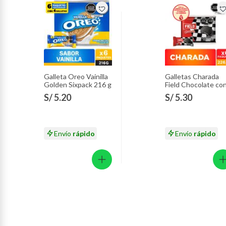
Galleta Oreo Vainilla
Galletas Charada
Golden Sixpack 216 g
Field Chocolate co
Vainilla Sixpack 226
S/ 5.20
S/ 5.30
g
Envío
rápido
Envío
rápido