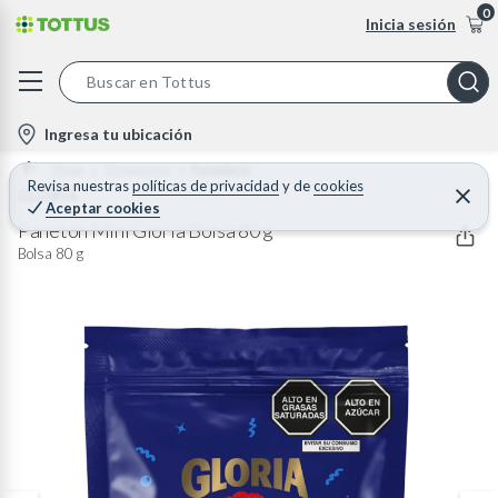
0
Inicia sesión
S
e
l
Ingresa tu ubicación
a
o
Home
Desayunos
Panaderia
r
c
Revisa nuestras
políticas de privacidad
y
de
cookies
GLORIA
C
c
Aceptar cookies
e
a
h
r
Panetón Mini Gloria Bolsa 80 g
t
r
B
Bolsa 80 g
a
i
r
a
o
r
n
-
i
c
o
n