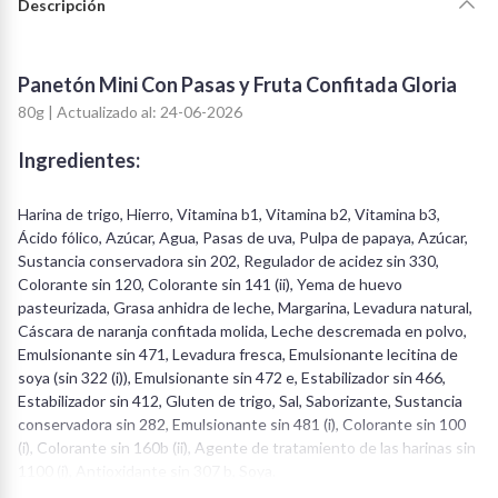
Descripción
Panetón Mini Con Pasas y Fruta Confitada Gloria
80g | Actualizado al: 24-06-2026
Ingredientes:
Harina de trigo, Hierro, Vitamina b1, Vitamina b2, Vitamina b3,
Ácido fólico, Azúcar, Agua, Pasas de uva, Pulpa de papaya, Azúcar,
Sustancia conservadora sin 202, Regulador de acidez sin 330,
Colorante sin 120, Colorante sin 141 (ii), Yema de huevo
pasteurizada, Grasa anhidra de leche, Margarina, Levadura natural,
Cáscara de naranja confitada molida, Leche descremada en polvo,
Emulsionante sin 471, Levadura fresca, Emulsionante lecitina de
soya (sin 322 (i)), Emulsionante sin 472 e, Estabilizador sin 466,
Estabilizador sin 412, Gluten de trigo, Sal, Saborizante, Sustancia
conservadora sin 282, Emulsionante sin 481 (i), Colorante sin 100
(i), Colorante sin 160b (ii), Agente de tratamiento de las harinas sin
1100 (i), Antioxidante sin 307 b, Soya.