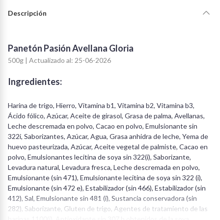
Descripción
Panetón Pasión Avellana Gloria
500g | Actualizado al: 25-06-2026
Ingredientes:
Harina de trigo, Hierro, Vitamina b1, Vitamina b2, Vitamina b3,
Ácido fólico, Azúcar, Aceite de girasol, Grasa de palma, Avellanas,
Leche descremada en polvo, Cacao en polvo, Emulsionante sin
322i, Saborizantes, Azúcar, Agua, Grasa anhidra de leche, Yema de
huevo pasteurizada, Azúcar, Aceite vegetal de palmiste, Cacao en
polvo, Emulsionantes lecitina de soya sin 322(i), Saborizante,
Levadura natural, Levadura fresca, Leche descremada en polvo,
Emulsionante (sin 471), Emulsionante lecitina de soya sin 322 (i),
Emulsionante (sin 472 e), Estabilizador (sin 466), Estabilizador (sin
412), Sal, Emulsionante sin 481 (i), Sustancia conservadora (sin
282), Saborizante, Gluten de trigo, Agentes de tratamiento de las
harinas 1100(i), Antioxidante sin 307 b obtenidos de la soya.