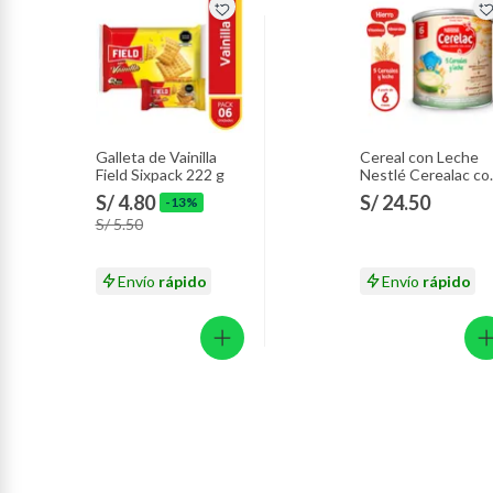
Galleta de Vainilla
Cereal con Leche
Field Sixpack 222 g
Nestlé Cerealac co
Probióticos Lata 4
S/ 4.80
S/ 24.50
-13%
g
S/ 5.50
Envío
rápido
Envío
rápido