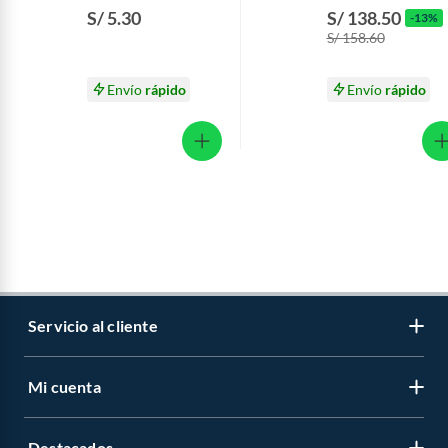
Vainilla Sixpack 226.8
Vainilla Lata 1.35 K
S/ 5.30
S/ 138.50
-13%
g
S/ 158.60
Envío
rápido
Envío
rápido
Servicio al cliente
Mi cuenta
Libro de reclamaciones
Contáctanos
Destacados
Regístrate