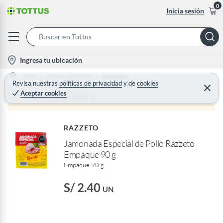
0
Inicia sesión
S
e
l
Ingresa tu ubicación
a
o
Home
Huevos y Fiambres
Jamonadas
r
c
Revisa nuestras
políticas de privacidad
y
de
cookies
C
c
Aceptar cookies
e
a
Producto sin stock :(
h
r
t
r
B
a
i
r
a
RAZZETO
o
r
Jamonada Especial de Pollo Razzeto
n
Empaque 90 g
-
Empaque 90 g
i
c
S/ 2.40
UN
o
n