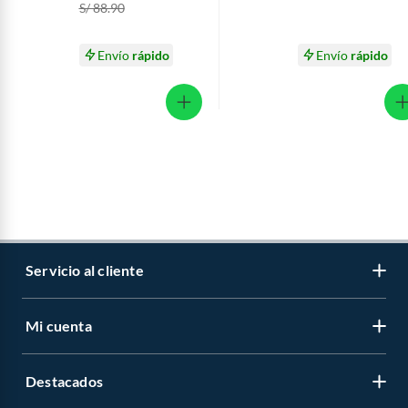
S/ 88.90
50 mL
Envío
rápido
Envío
rápido
Servicio al cliente
Mi cuenta
Libro de reclamaciones
Contáctanos
Destacados
Regístrate
Medios de pago