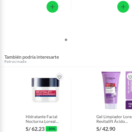
También podría interesarte
Patrocinado
Hidratante Facial
Gel Limpiador Lore
Nocturna Loreal
Revitalift Ácido
Revitalift Ácido
Hialurónico Envase
S/ 62.23
S/ 42.90
-30%
Hialurónico Envase
150 mL