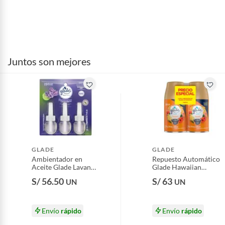
Juntos son mejores
GLADE
GLADE
Ambientador en
Repuesto Automático
Aceite Glade Lavanda
Glade Hawaiian
Pack 3 Envases 21 mL
Breeze Empaque 2
S/ 56.50
S/ 63
UN
UN
Und
Envío
rápido
Envío
rápido