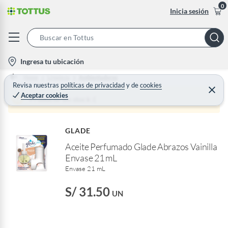
0
Inicia sesión
S
e
l
Ingresa tu ubicación
a
o
Home
Limpieza
Ambientadores
r
c
Revisa nuestras
políticas de privacidad
y
de
cookies
C
c
Aceptar cookies
e
a
Producto sin stock :(
h
r
t
r
B
a
i
r
a
GLADE
o
r
Aceite Perfumado Glade Abrazos Vainilla
n
Envase 21 mL
-
Envase 21 mL
i
c
S/ 31.50
UN
o
n