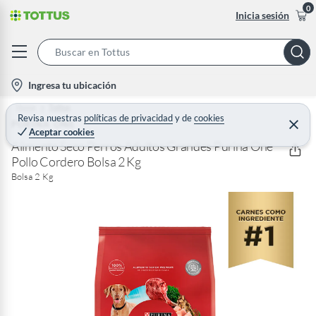
0
Inicia sesión
S
e
l
Ingresa tu ubicación
a
o
Home
Tottus
r
c
Revisa nuestras
políticas de privacidad
y
de
cookies
PURINA ONE
C
c
Aceptar cookies
e
a
h
r
Alimento Seco Perros Adultos Grandes Purina One
t
r
Pollo Cordero Bolsa 2 Kg
B
a
i
r
Bolsa 2 Kg
a
o
r
n
-
i
c
o
n