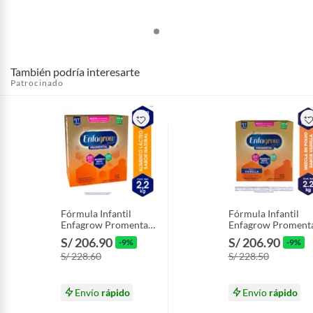
También podría interesarte
Patrocinado
Fórmula Infantil
Fórmula Infantil
Enfagrow Promental
Enfagrow Proment
Caja 2.2 Kg
Vainilla Caja 2.2 Kg
S/ 206.90
S/ 206.90
-9%
-9%
S/ 228.60
S/ 228.50
Envío
rápido
Envío
rápido