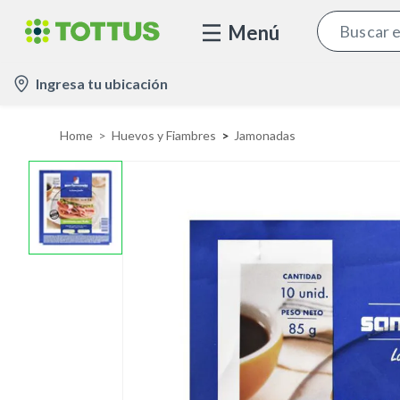
Menú
l
Ingresa tu ubicación
o
c
Home
Huevos y Fiambres
Jamonadas
a
t
i
o
n
-
i
c
o
n