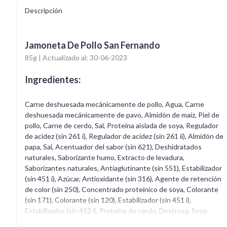
Descripción
Jamoneta De Pollo San Fernando
85g | Actualizado al: 30-06-2023
Ingredientes:
Carne deshuesada mecánicamente de pollo, Agua, Carne
deshuesada mecánicamente de pavo, Almidón de maíz, Piel de
pollo, Carne de cerdo, Sal, Proteína aislada de soya, Regulador
de acidez (sin 261 i), Regulador de acidez (sin 261 ii), Almidón de
papa, Sal, Acentuador del sabor (sin 621), Deshidratados
naturales, Saborizante humo, Extracto de levadura,
Saborizantes naturales, Antiaglutinante (sin 551), Estabilizador
(sin 451 i), Azúcar, Antioxidante (sin 316), Agente de retención
de color (sin 250), Concentrado proteínico de soya, Colorante
(sin 171), Colorante (sin 120), Estabilizador (sin 451 i),
Estabilizador (sin 452 i), Proteína de cerdo, Dextrosa, Soya.