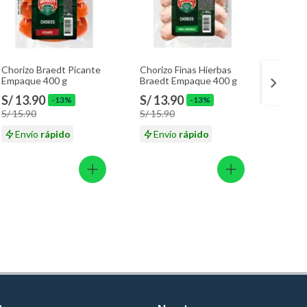
Chorizo Braedt Picante
Chorizo Finas Hierbas
Galleta
Empaque 400 g
Braedt Empaque 400 g
Fresa 
36 g
S/ 13.90
S/ 13.90
S/ 4.
-13%
-13%
S/ 15.90
S/ 15.90
S/ 5.5
Envío
rápido
Envío
rápido
En