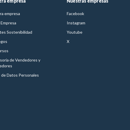
tra empresa
Nuestras empresas
ra empresa
Facebook
 Empresa
Instagram
es Sostenibilidad
Youtube
ogos
X
rsos
soría de Vendedores y
edores
l de Datos Personales