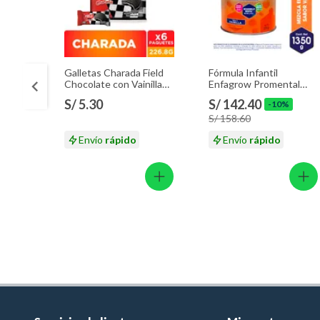
Galletas Charada Field
Fórmula Infantil
Chocolate con Vainilla
Enfagrow Promental
Sixpack 226.8 g
Vainilla Lata 1.35 Kg
S/ 5.30
S/ 142.40
-10%
S/ 158.60
Envío
rápido
Envío
rápido