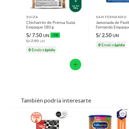
SUIZA
SAN FERNANDO
Chicharrón de Prensa Suiza
Jamonada de Pavi
Empaque 180 g
Fernando Empaque
S/ 7.50
S/ 2.50
UN
-5%
UN
S/ 7.90
UN
Envío
rápido
Envío
rápido
También podría interesarte