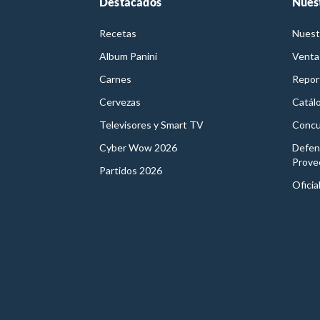
Destacados
Nues
Recetas
Nuest
Album Panini
Venta
Carnes
Report
Cervezas
Catál
Televisores y Smart TV
Concu
Cyber Wow 2026
Defen
Prove
Partidos 2026
Oficia