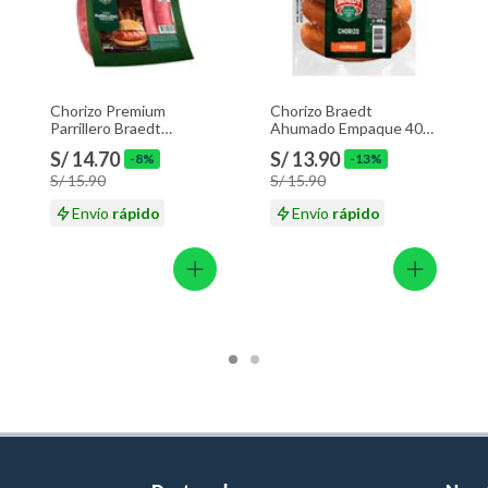
Chorizo Premium
Chorizo Braedt
Parrillero Braedt
Ahumado Empaque 400
Empaque 500 g
g
S/ 14.70
S/ 13.90
-8%
-13%
S/ 15.90
S/ 15.90
Envío
rápido
Envío
rápido