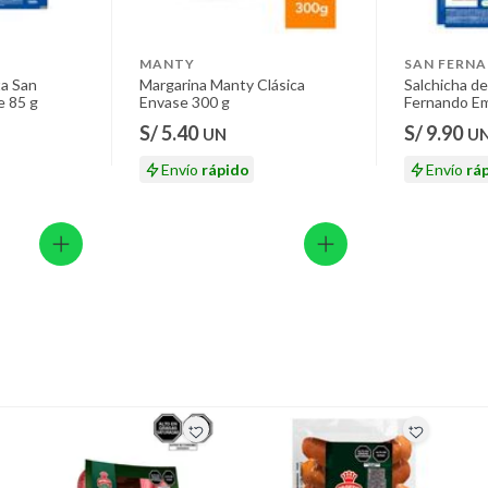
MANTY
SAN FERN
ta San
Margarina Manty Clásica
Salchicha de
 85 g
Envase 300 g
Fernando E
S/ 5.40
S/ 9.90
UN
U
Envío
rápido
Envío
rá