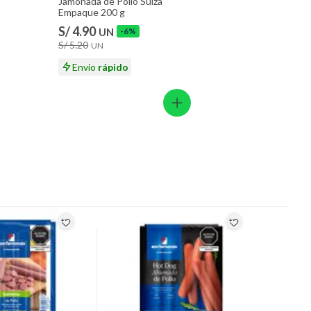
Jamonada de Pollo Suiza
Empaque 200 g
S/ 4.90
UN
-6%
S/ 5.20
UN
Envío
rápido