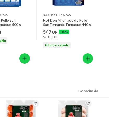
ANDO
SAN FERNANDO
 Pollo San
Hot Dog Ahumado de Pollo
mpaque 500 g
San Fernando Empaque 440 g
S/ 9
N
UN
-10%
S/ 10
UN
pido
Envío
rápido
Patrocinado