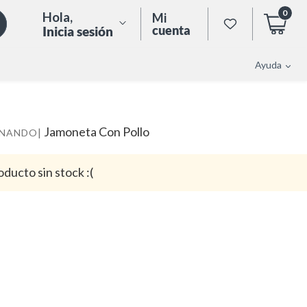
0
Hola
,
Mi
cuenta
Inicia sesión
Ayuda
Jamoneta Con Pollo
|
RNANDO
oducto sin stock :(