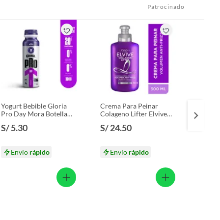
Patrocinado
Yogurt Bebible Gloria
Crema Para Peinar
Loción
Pro Day Mora Botella
Colageno Lifter Elvive
Elvive
300 g
Botella 300 mL
S/ 5.30
S/ 24.50
S/ 39
S/ 48.
Envío
rápido
Envío
rápido
En