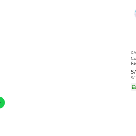
C
Co
Re
S/
S/