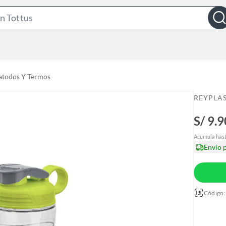
S
e
a
r
c
todos Y Termos
h
B
REYPLA
a
S/ 9.9
r
Acumula has
Envío 
Código