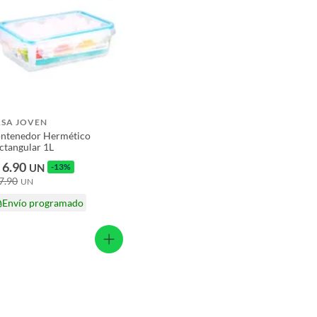
ASA JOVEN
ntenedor Hermético
ctangular 1L
 6.90
UN
-13%
 7.90
UN
Envío programado