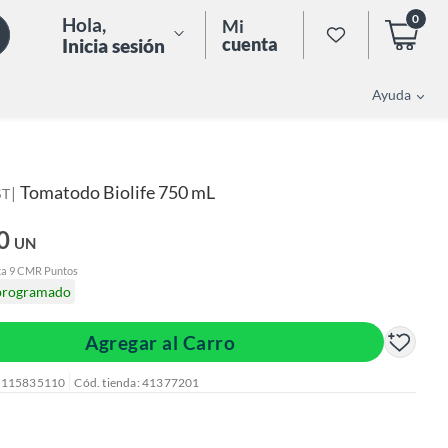
0
Hola
,
Mi
cuenta
Inicia sesión
Ayuda
Tomatodo Biolife 750 mL
|
ST
0
UN
ta 9 CMR Puntos
programado
Agregar al Carro
: 115835110
Cód. tienda: 41377201