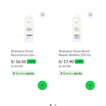
Shampoo Dove
Shampoo Dove Bond
Reconstrucción
Repair Botella 350 mL
Aminoácido Botella 370
S/ 16.50
S/ 17.90
-17%
-10%
mL
S/ 19.90
S/ 19.90
Envío
rápido
Envío
rápido