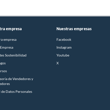
tra empresa
Nuestras empresas
ra empresa
Facebook
 Empresa
Instagram
es Sostenibilidad
Youtube
ogos
X
rsos
soría de Vendedores y
edores
l de Datos Personales