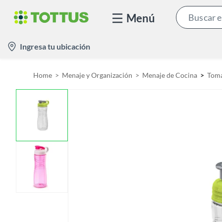
Menú
l
Ingresa tu ubicación
o
c
Home
Menaje y Organización
Menaje de Cocina
Toma
a
t
i
o
n
-
i
c
o
n