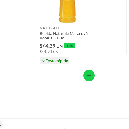
s productos para asfalto.
, tecnología, línea blanca, colchones, muebles, bicicletas y
NATURALE
n
Bebida Naturale Maracuyá
Botella 500 mL
S/ 4.39
UN
-10%
S/ 4.90
UN
suplementos alimenticios, vitaminas.
Envío
rápido
baño con señales de uso, sin empaques, etiquetas o sellos.