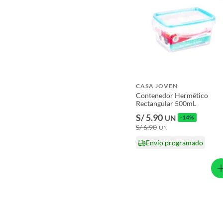
Licores y cigarros electrónicos.
CASA JOVEN
Contenedor Hermético
Rectangular 500mL
S/ 5.90
UN
-14%
S/ 6.90
UN
Envío programado