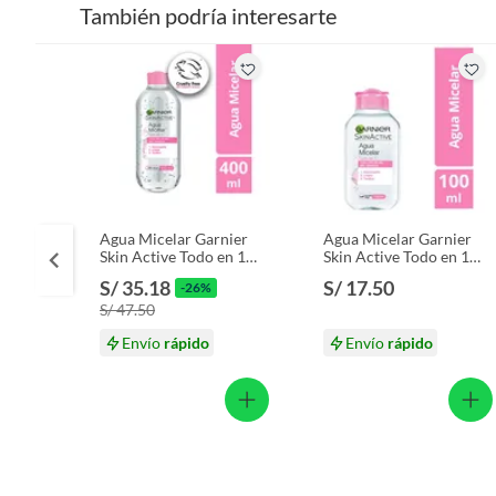
También podría interesarte
Agua Micelar Garnier
Agua Micelar Garnier
Skin Active Todo en 1
Skin Active Todo en 1
Envase 400 mL
Envase 100 mL
S/ 35.18
S/ 17.50
-26%
S/ 47.50
Envío
rápido
Envío
rápido