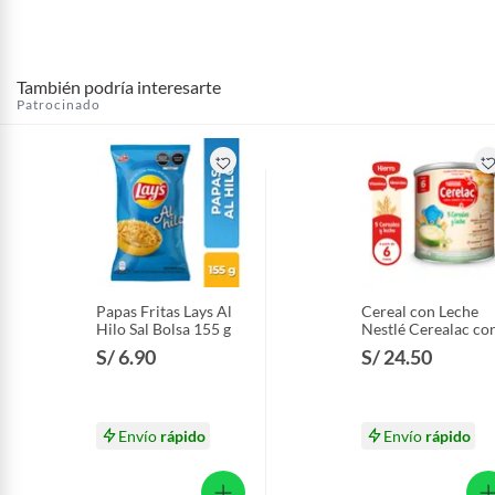
También podría interesarte
Patrocinado
Papas Fritas Lays Al
Cereal con Leche
Hilo Sal Bolsa 155 g
Nestlé Cerealac co
Probióticos Lata 4
S/ 6.90
S/ 24.50
g
Envío
rápido
Envío
rápido