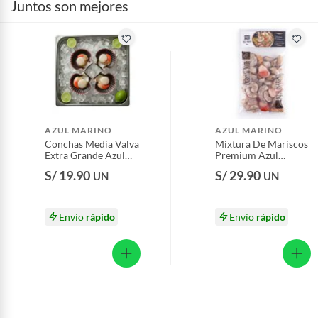
Juntos son mejores
Pinturas de color a pedido.
Plantas.
Productos que hayan sido previamente instalados.
Baterías de auto.
Motocicletas y bicicletas motorizadas.
Licores y cigarros electrónicos.
AZUL MARINO
AZUL MARINO
Conchas Media Valva
Mixtura De Mariscos
Extra Grande Azul
Premium Azul
Marino 6 Unidades
Marino 500 g
S/ 19.90
S/ 29.90
UN
UN
Envío
rápido
Envío
rápido