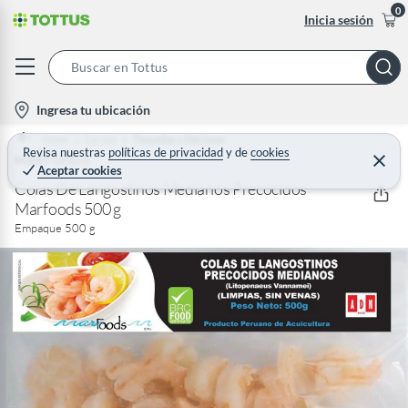
0
Inicia sesión
S
e
l
Ingresa tu ubicación
a
o
Home
Carnes
Pescados y Mariscos
r
c
Revisa nuestras
políticas de privacidad
y
de
cookies
MARFOODS
C
c
Aceptar cookies
e
a
h
r
Colas De Langostinos Medianos Precocidos
t
r
Marfoods 500 g
B
a
i
r
Empaque 500 g
a
o
r
n
-
i
c
o
n