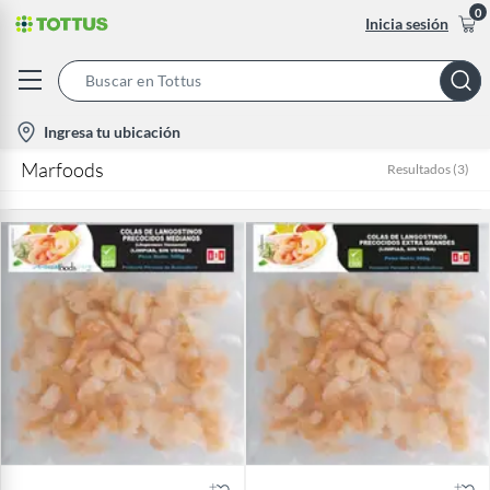
0
Inicia sesión
Search
Bar
location-
Ingresa tu ubicación
icon
Marfoods
Resultados
(
3
)