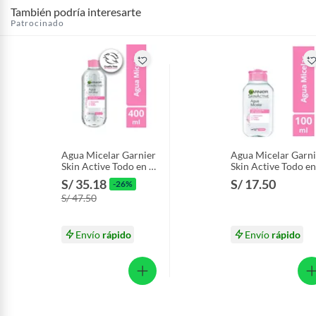
También podría interesarte
Alimentos, bebidas, fórmulas y leches para bebés.
Patrocinado
Productos hechos a medida.
Pinturas de color a pedido.
Plantas.
Productos que hayan sido previamente instalados.
Baterías de auto.
Motocicletas y bicicletas motorizadas.
Licores y cigarros electrónicos.
Agua Micelar Garnier
Agua Micelar Garni
Skin Active Todo en 1
Skin Active Todo en
Envase 400 mL
Envase 100 mL
S/ 35.18
S/ 17.50
-26%
S/ 47.50
Envío
rápido
Envío
rápido