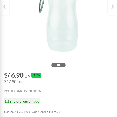
S/ 6.90
-13%
UN
S/ 7.90
UN
Acumula hasta 6 CMR Puntos
Envío programado
Código: 115861508
Cód. tienda: 41876656