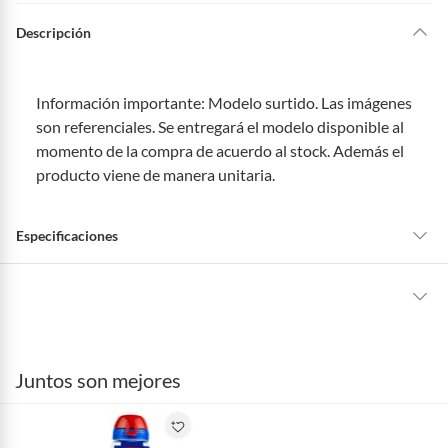
Descripción
Información importante: Modelo surtido. Las imágenes
son referenciales. Se entregará el modelo disponible al
momento de la compra de acuerdo al stock. Además el
producto viene de manera unitaria.
Especificaciones
Tipo de Producto
Tomatodos y Tumbler
La mayoría de los productos tienen
30 días desde que los recibes para
hacer una devolución.
marca
Basa
Juntos son mejores
Sin embargo, tenemos categorías que cuentan con plazos diferentes,
otras con restricciones y algunas que no se pueden devolver ni cambiar.
formato
500 mL
Conoce cuáles son: