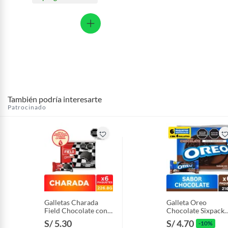
También podría interesarte
Patrocinado
Galletas Charada
Galleta Oreo
Field Chocolate con
Chocolate Sixpack
Vainilla Sixpack 226.8
216 g
S/ 5.30
S/ 4.70
-10%
g