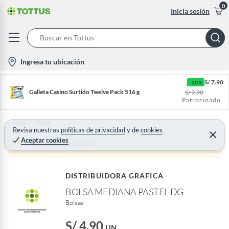
0
Inicia sesión
S
e
l
Ingresa tu ubicación
a
o
r
S/
7.90
-20%
c
c
Galleta Casino Surtido Twelve Pack 516 g
S/
9.90
a
Patrocinado
h
t
B
i
Home
Tottus
a
Revisa nuestras
políticas de privacidad
y
de
cookies
o
C
Aceptar cookies
r
e
Producto sin stock :(
n
r
r
-
a
r
i
DISTRIBUIDORA GRAFICA
c
BOLSA MEDIANA PASTEL DG
o
Bolsas
n
S/ 4.90
UN