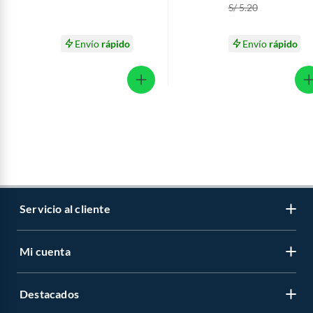
S/ 5.20
Envío
rápido
Envío
rápido
Servicio al cliente
Mi cuenta
Libro de reclamaciones
Contáctanos
Destacados
Regístrate
Medios de pago