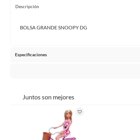
Descripción
BOLSA GRANDE SNOOPY DG
Especificaciones
La mayoría de los productos tienen
30 días desde que los 
Sin embargo, tenemos categorías que cuentan con plazos dif
Juntos son mejores
pueden devolver ni cambiar. Conoce cuáles son:
Productos vendidos por
Falabella, Tottus y otros vended
48 horas: cemento, mezclas de hormigón, morteros, yeso y otros
7 días: colchones y productos de combustión.