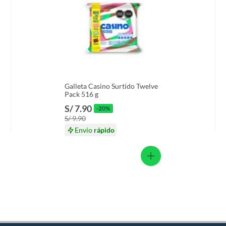
Galleta Casino Surtido Twelve
Pack 516 g
S/ 7.90
-20%
S/ 9.90
Envío
rápido