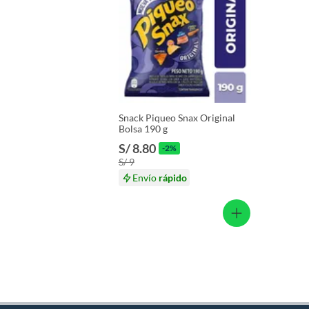
Licores y cigarros electrónicos.
Snack Piqueo Snax Original
Bolsa 190 g
S/ 8.80
-2%
S/ 9
Envío
rápido