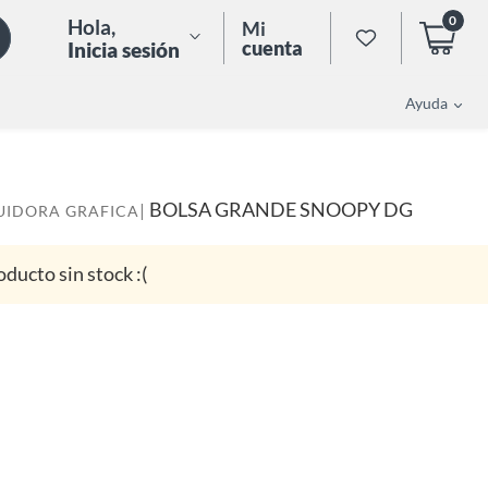
0
Hola
,
Mi
cuenta
Inicia sesión
Ayuda
BOLSA GRANDE SNOOPY DG
|
UIDORA GRAFICA
oducto sin stock :(