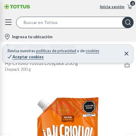
0
Inicia sesión
S
e
l
Ingresa tu ubicación
a
o
Home
Abarrotes
Salsas y Cremas
r
c
Revisa nuestras
políticas de privacidad
y
de
cookies
TOTTUS
C
c
Aceptar cookies
e
a
h
r
Ají Criollo Tottus Doypack 200 g
t
r
B
Doypack 200 g
a
i
r
a
o
r
n
-
i
c
o
n