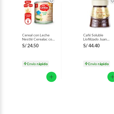
Cereal con Leche
Café Soluble
Nestlé Cerealac con
Liofilizado Juan
Probióticos Lata 400
Valdez Vanicanela
S/ 24.50
S/ 44.40
g
Envase 95 g
Envío
rápido
Envío
rápido