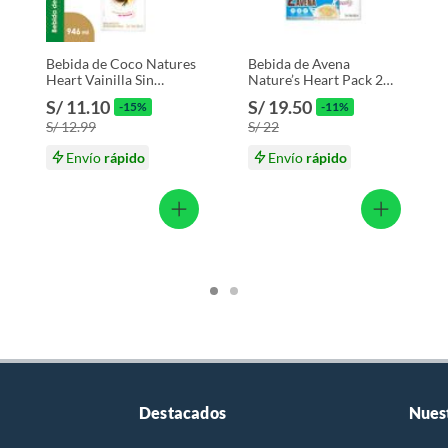
s productos para asfalto.
, tecnología, línea blanca, colchones, muebles, bicicletas y
Bebida de Coco Natures
Bebida de Avena
Heart Vainilla Sin
Nature’s Heart Pack 2
Azúcar Caja 946 mL
Cajas 946 mL
S/ 11.10
S/ 19.50
-15%
-11%
n
S/ 12.99
S/ 22
Envío
rápido
Envío
rápido
suplementos alimenticios, vitaminas.
baño con señales de uso, sin empaques, etiquetas o sellos.
Destacados
Nues