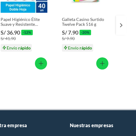
Papel Higiénico Élite
Galleta Casino Surtido
Papel 
Suave y Resistente
Twelve Pack 516 g
Clásic
Empaque 40 Und
Empaq
S/ 36.90
S/ 7.90
S/ 13
-12%
-20%
S/ 41.90
S/ 9.90
S/ 13.
Envío
rápido
Envío
rápido
En
tra empresa
Nuestras empresas