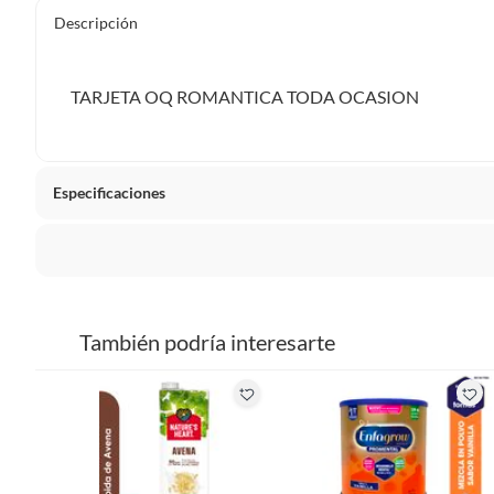
Descripción
TARJETA OQ ROMANTICA TODA OCASION
Especificaciones
formato
Libreri
La mayoría de los productos tienen
30 días desde que los 
Sin embargo, tenemos categorías que cuentan con plazos dif
También podría interesarte
pueden devolver ni cambiar. Conoce cuáles son:
Productos vendidos por
Falabella, Tottus y otros vended
48 horas: cemento, mezclas de hormigón, morteros, yeso y otros
7 días: colchones y productos de combustión.