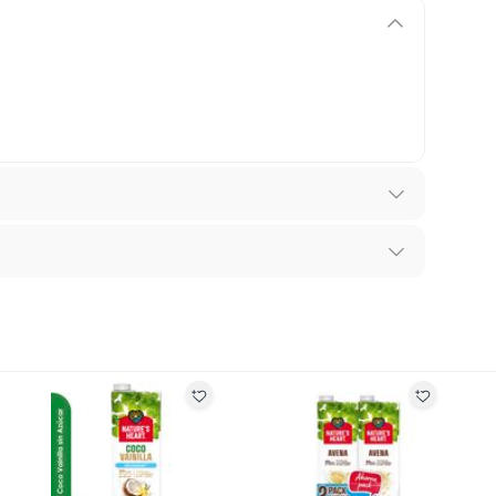
a
recibes para hacer una devolución.
erentes, otras con restricciones y algunas que no se
ores tienen:
 productos para asfalto, hormigón, albañilería.