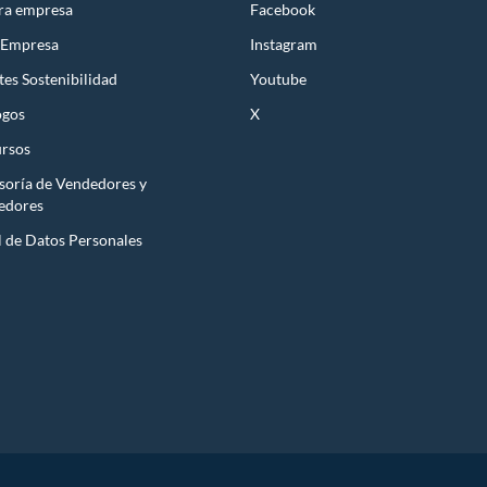
ra empresa
Facebook
 Empresa
Instagram
es Sostenibilidad
Youtube
ogos
X
rsos
soría de Vendedores y
edores
l de Datos Personales