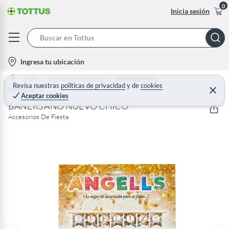
0
Inicia sesión
S
e
l
Ingresa tu ubicación
a
o
Home
Menaje y Organización
Menaje de Cocina
r
c
Revisa nuestras
políticas de privacidad
y
de
cookies
OFISCOOL
C
c
Aceptar cookies
e
a
h
r
BANERS ANO NUEVO CHICO
t
r
B
Accesorios De Fiesta
a
i
r
a
o
r
n
-
i
c
o
n