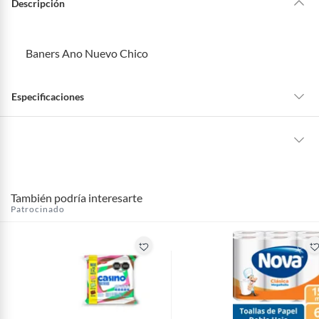
Descripción
Baners Ano Nuevo Chico
Especificaciones
formato
Accesorios De Fiesta
La mayoría de los productos tienen
30 días desde que los recibes para
hacer una devolución.
maxSaleUnit
6
También podría interesarte
Sin embargo, tenemos categorías que cuentan con plazos diferentes,
Patrocinado
otras con restricciones y algunas que no se pueden devolver ni cambiar.
Conoce cuáles son:
Productos vendidos por
Falabella, Tottus y otros vendedores tienen:
48 horas: cemento, mezclas de hormigón, morteros, yeso y otros
productos para asfalto, hormigón, albañilería.
7 días: colchones y productos de combustión.