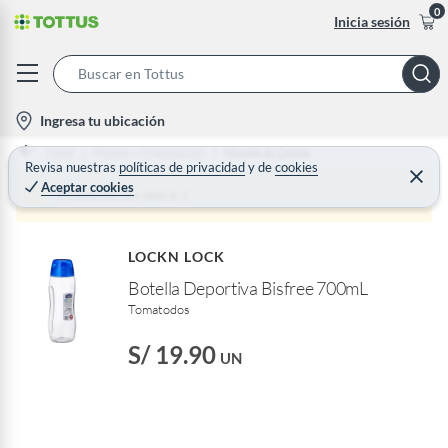
0
Inicia sesión
S
e
l
Ingresa tu ubicación
a
o
Home
Menaje y Organización
Menaje de Cocina
r
c
Revisa nuestras
políticas de privacidad
y
de
cookies
C
c
Aceptar cookies
e
a
Producto sin stock :(
h
r
t
r
B
a
i
r
a
LOCKN LOCK
o
r
Botella Deportiva Bisfree 700mL
n
Tomatodos
-
i
S/ 19.90
UN
c
o
n