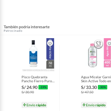
También podría interesarte
Patrocinado
Pisco Quebranta
Agua Micelar Garni
Pancho Fierro Puro
Skin Active Todo en
Botella 750 mL
Envase 400 mL
S/ 24.90
S/ 33.30
-19%
-30%
S/ 30.90
S/ 47.50
Envío
rápido
Envío
rápido