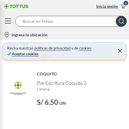
0
Inicia sesión
S
e
l
Ingresa tu ubicación
a
o
Home
Tottus
r
c
Revisa nuestras
políticas de privacidad
y
de
cookies
C
c
Aceptar cookies
e
a
Producto sin stock :(
h
r
t
r
B
a
i
r
a
COQUITO
o
r
Pre Escritura Coquito 3
n
Libreria
-
i
S/ 6.50
UN
c
o
n