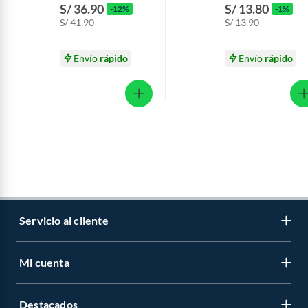
Doble Hoja Empaque
Empaque 6 Und
S/ 36.90
S/ 13.80
-12%
-1%
24 Und
S/ 41.90
S/ 13.90
Envío
rápido
Envío
rápido
Servicio al cliente
Mi cuenta
Libro de reclamaciones
Contáctanos
Destacados
Regístrate