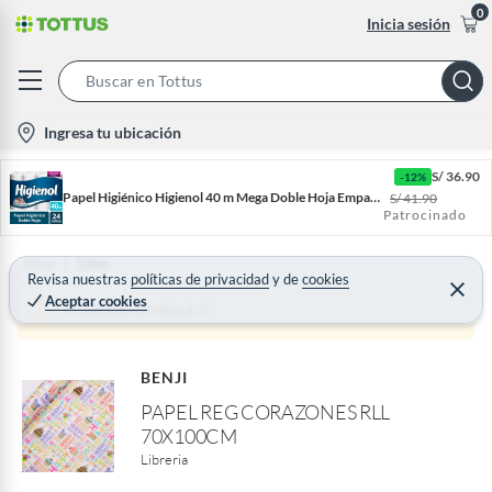
0
Inicia sesión
S
e
l
Ingresa tu ubicación
a
o
r
S/
36.90
-12%
c
c
Papel Higiénico Higienol 40 m Mega Doble Hoja Empaque 24 Und
S/
41.90
a
Patrocinado
h
t
B
i
Home
Tottus
a
Revisa nuestras
políticas de privacidad
y
de
cookies
o
C
Aceptar cookies
r
e
Producto sin stock :(
n
r
r
-
a
r
i
BENJI
c
PAPEL REG CORAZONES RLL
o
70X100CM
n
Libreria