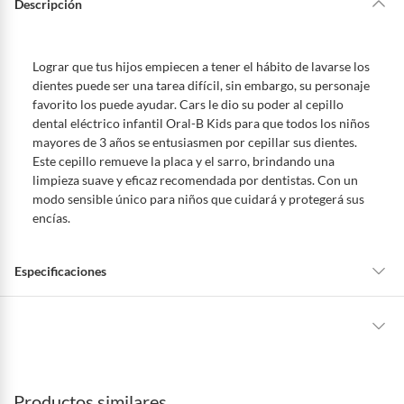
Descripción
Lograr que tus hijos empiecen a tener el hábito de lavarse los
dientes puede ser una tarea difícil, sin embargo, su personaje
favorito los puede ayudar. Cars le dio su poder al cepillo
dental eléctrico infantil Oral-B Kids para que todos los niños
mayores de 3 años se entusiasmen por cepillar sus dientes.
Este cepillo remueve la placa y el sarro, brindando una
limpieza suave y eficaz recomendada por dentistas. Con un
modo sensible único para niños que cuidará y protegerá sus
encías.
Especificaciones
Tipo de Producto
Cepillo Eléctrico
La mayoría de los productos tienen
30 días desde que los recibes para
hacer una devolución.
marca
ORAL-B
Productos similares