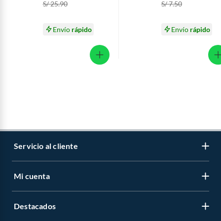
S/ 25.90
S/ 7.50
Envío
rápido
Envío
rápido
Servicio al cliente
Mi cuenta
Libro de reclamaciones
Contáctanos
Destacados
Regístrate
Medios de pago