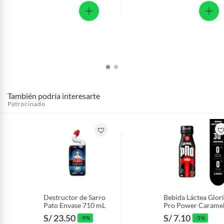
También podría interesarte
Patrocinado
Destructor de Sarro
Bebida Láctea Glor
Pato Envase 710 mL
Pro Power Carame
Macchiato Botella
S/ 23.50
S/ 7.10
-9%
-5%
320 mL