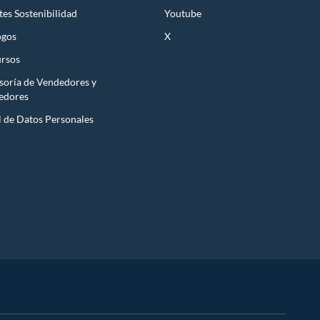
es Sostenibilidad
Youtube
ogos
X
rsos
soría de Vendedores y
edores
l de Datos Personales