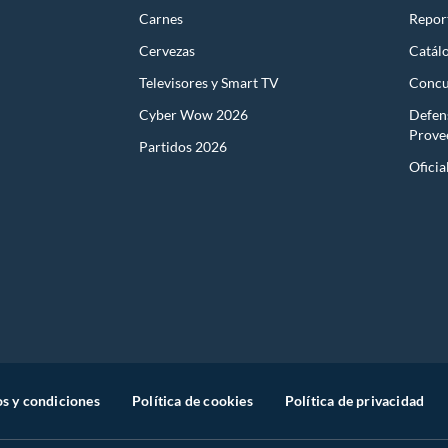
Carnes
Report
s productos para asfalto.
Cervezas
Catál
, tecnología, línea blanca, colchones, muebles, bicicletas y
Televisores y Smart TV
Concu
n
Cyber Wow 2026
Defen
Prove
Partidos 2026
Oficia
suplementos alimenticios, vitaminas.
baño con señales de uso, sin empaques, etiquetas o sellos.
s y condiciones
Política de cookies
Política de privacidad