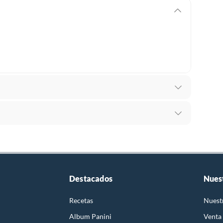
 De La Piel
recibes para hacer una devolución.
erentes, otras con restricciones y algunas que no se
ores tienen:
Destacados
Nues
 productos para asfalto, hormigón, albañilería.
Recetas
Nuest
Album Panini
Venta