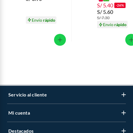
S/ 5.40
-26%
S/ 5.60
S/ 7.30
Envío
rápido
Envío
rápido
Servicio al cliente
Mi cuenta
Libro de reclamaciones
Contáctanos
Destacados
Regístrate