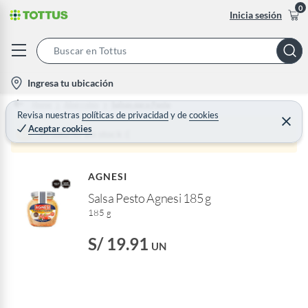
0
Inicia sesión
S
e
l
Ingresa tu ubicación
a
o
Home
Abarrotes
Salsas para Pasta
r
c
Revisa nuestras
políticas de privacidad
y
de
cookies
C
c
Aceptar cookies
e
a
Producto sin stock :(
h
r
t
r
B
a
i
r
a
AGNESI
o
r
Salsa Pesto Agnesi 185 g
n
185 g
-
i
S/ 19.91
UN
c
o
n