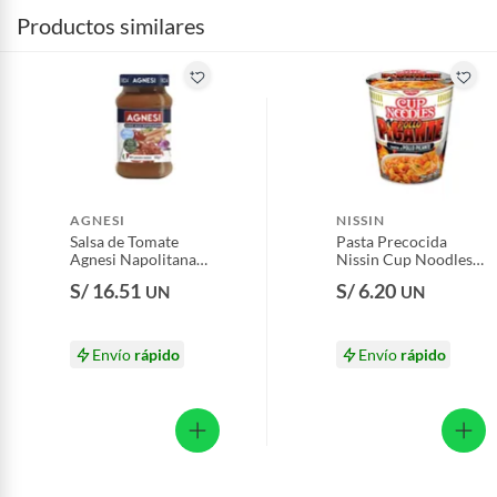
Productos similares
AGNESI
NISSIN
Salsa de Tomate
Pasta Precocida
Agnesi Napolitana
Nissin Cup Noodles
Envase 400 g
Pollo Picante
S/ 16.51
S/ 6.20
UN
UN
Empaque 68 g
Envío
rápido
Envío
rápido