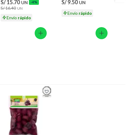
S/ 15.70
S/ 9.50
S/ 16
UN
-4%
UN
S/ 16.40
UN
Envío
rápido
En
Envío
rápido