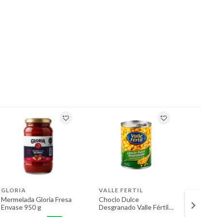
GLORIA
VALLE FERTIL
SANTI
Mermelada Gloria Fresa
Choclo Dulce
Gallet
Envase 950 g
Desgranado Valle Fértil
Aránda
Lata 432 g
Empaq