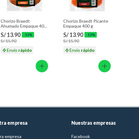
Chorizo Braedt
Chorizo Braedt Picante
Ahumado Empaque 400
Empaque 400 g
g
S/ 13.90
S/ 13.90
-13%
-13%
S/ 15.90
S/ 15.90
Envío
rápido
Envío
rápido
tra empresa
Nuestras empresas
ra empresa
Facebook