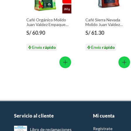
Café Orgánico Molido
Café Sierra Nevada
Juan Valdez Empaque
Molido Juan Valdez
283 g
Empaque 283 g
S/ 60.90
S/ 61.30
Envío
rápido
Envío
rápido
Servicio al cliente
Mi cuenta
Regístrate
Libro de reclamaciones