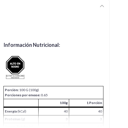
Información Nutricional:
Porción:
100 G (100g)
Porciones por envase:
0.65
100g
1 Porción
Energía
(kCal)
40
40
Proteínas
(g)
3
3
Grasas Totales
(g)
0.5
0.5