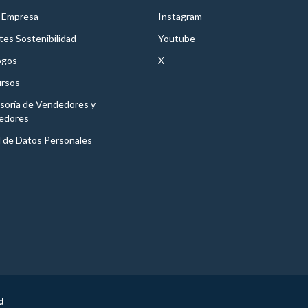
 Empresa
Instagram
es Sostenibilidad
Youtube
ogos
X
rsos
soría de Vendedores y
edores
l de Datos Personales
d