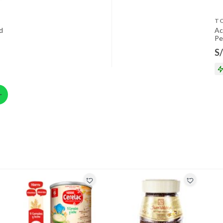
T
d
Ac
Pe
S/