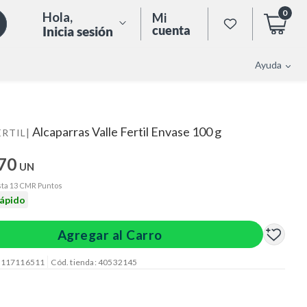
0
Hola
,
Mi
cuenta
Inicia sesión
Ayuda
Alcaparras Valle Fertil Envase 100 g
|
ERTIL
.70
UN
ta 13 CMR Puntos
rápido
Agregar al Carro
: 117116511
Cód. tienda: 40532145