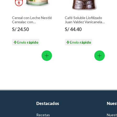
Cereal con Leche Nestlé
Café Soluble Liofilizado
Cerealac con
Juan Valdez Vanicanela
Probióticos Lata 400 g
Envase 95 g
S/ 24.50
S/ 44.40
Envío
rápido
Envío
rápido
Destacados
Nues
Recetas
Nuest