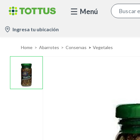
Menú
l
Ingresa tu ubicación
o
c
Home
Abarrotes
Conservas
Vegetales
a
t
i
o
n
-
i
c
o
n