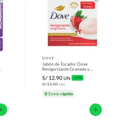
DOVE
Jabón de Tocador Dove
Revigorizante Granada y
Verbena Caja 3 Und
S/ 12.90
UN
-17%
S/ 15.50
UN
Envío
rápido