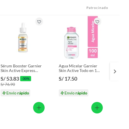
Patrocinado
Sérum Booster Garnier
Agua Micelar Garnier
Tratam
Skin Active Express
Skin Active Todo en 1
Extrao
Aclara Vitamina C
Envase 100 mL
Envas
S/ 53.83
S/ 17.50
S/ 39
-30%
Envase 30 mL
S/ 76.90
S/ 48.
Envío
rápido
Envío
rápido
En