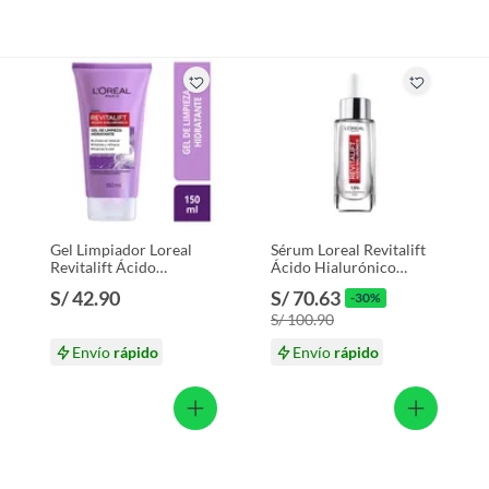
Gel Limpiador Loreal
Sérum Loreal Revitalift
Revitalift Ácido
Ácido Hialurónico
Hialurónico Envase 150
Envase 30 mL
S/ 42.90
S/ 70.63
-30%
mL
S/ 100.90
Envío
rápido
Envío
rápido