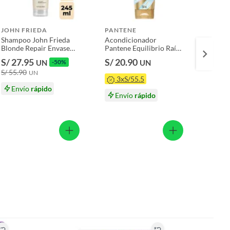
JOHN FRIEDA
PANTENE
PANT
Shampoo John Frieda
Acondicionador
Acond
Blonde Repair Envase
Pantene Equilibrio Raíz
Panten
245 mL
y Puntas Botella 250 mL
Coláge
S/ 27.95
S/ 20.90
S/ 19
UN
-50%
UN
mL
S/ 55.90
S/ 20.
UN
3xS/55.5
3x
Envío
rápido
Envío
rápido
En