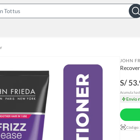
S
e
a
r
c
r
h
B
JOHN F
a
Recover
r
S/ 53
Acumula has
Envío
Código