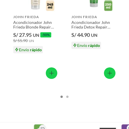
s productos para asfalto.
iona cuidado general para un cabello saludable.
JOHN FRIEDA
JOHN FRIEDA
, tecnología, línea blanca, colchones, muebles, bicicletas y
Acondicionador John
Acondicionador John
Frieda Blonde Repair
Frieda Detox Repair
Envase 245 mL
Botella 250 mL
n
S/ 27.95
S/ 44.90
UN
-50%
UN
S/ 55.90
UN
Envío
rápido
Envío
rápido
 250 mL
suplementos alimenticios, vitaminas.
baño con señales de uso, sin empaques, etiquetas o sellos.