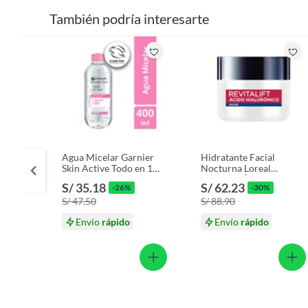
También podría interesarte
Agua Micelar Garnier
Hidratante Facial
Skin Active Todo en 1
Nocturna Loreal
Envase 400 mL
Revitalift Ácido
S/ 35.18
S/ 62.23
-26%
-30%
Hialurónico Envase 50
S/ 47.50
S/ 88.90
mL
Envío
rápido
Envío
rápido