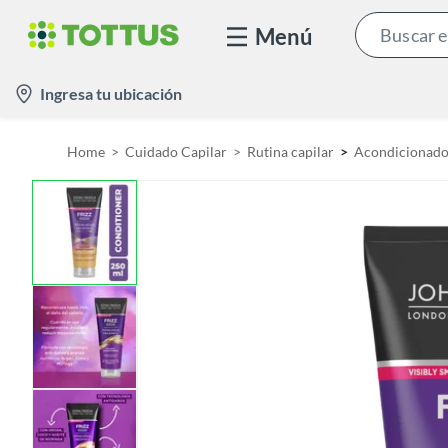
Menú
l
Ingresa tu ubicación
o
c
Home
Cuidado Capilar
Rutina capilar
Acondicionado
a
t
i
o
n
-
i
c
o
n