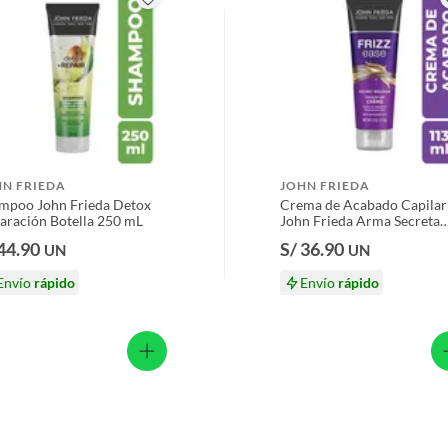
HN FRIEDA
JOHN FRIEDA
mpoo John Frieda Detox
Crema de Acabado Capilar
aración Botella 250 mL
John Frieda Arma Secreta
Frizz Envase 113 g
 44.90
S/ 36.90
UN
UN
Envío
rápido
Envío
rápido