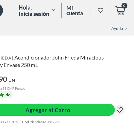
0
Hola
,
Mi
cuenta
Inicia sesión
Ayuda
Acondicionador John Frieda Miraclous
|
RIEDA
y Envase 250 mL
.90
UN
ta 53 CMR Puntos
rápido
Agregar al Carro
: 117117058
Cód. tienda: 41313666