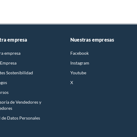
tra empresa
Nuestras empresas
ra empresa
Facebook
 Empresa
Instagram
es Sostenibilidad
Youtube
ogos
X
rsos
soría de Vendedores y
edores
l de Datos Personales