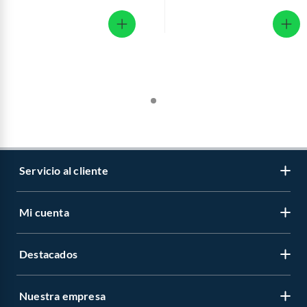
Servicio al cliente
Mi cuenta
Libro de reclamaciones
Contáctanos
Destacados
Regístrate
Medios de pago
Cambiar contraseña
Nuestra empresa
Recetas
Tipos de entrega