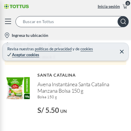
0
Inicia sesión
S
e
l
Ingresa tu ubicación
a
o
Home
Desayunos
Cereales
r
c
Revisa nuestras
políticas de privacidad
y
de
cookies
C
c
Aceptar cookies
e
a
Producto sin stock :(
h
r
t
r
B
a
i
r
a
SANTA CATALINA
o
r
Avena Instantánea Santa Catalina
n
Manzana Bolsa 150 g
-
Bolsa 150 g
i
c
S/ 5.50
UN
o
n