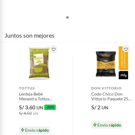
Juntos son mejores
TOTTUS
DON VITTORIO
Lenteja Bebé
Codo Chico Don
Menestra Tottus
Vittorio Paquete 250
Bolsa 500 g
g
S/ 3.60
S/ 2
UN
-20%
UN
S/ 4.50
UN
Envío
rápido
Envío
rápido