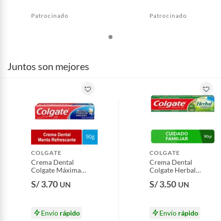
Patrocinado
Patrocinado
Juntos son mejores
COLGATE
COLGATE
Crema Dental
Crema Dental
Colgate Máxima
Colgate Herbal
Protección
Original Caja 90 g
S/ 3.70
S/ 3.50
UN
UN
Anticaries Caja 90
mL
Envío
rápido
Envío
rápido