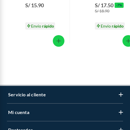
V8 Envase 150 mL
Women Clinical Ca
S/ 15.90
S/ 17.50
-7%
48 g
S/ 18.90
Envío
rápido
Envío
rápido
Servicio al cliente
Mi cuenta
Libro de reclamaciones
Contáctanos
Destacados
Regístrate