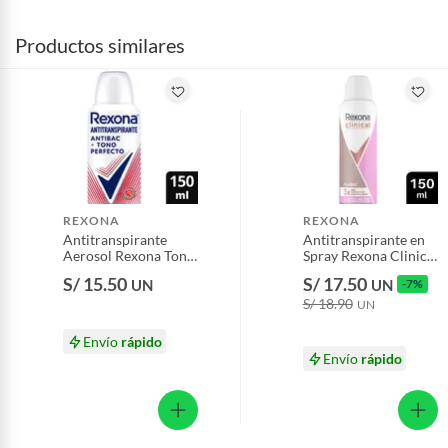
Productos similares
REXONA
REXONA
Antitranspirante
Antitranspirante en
Aerosol Rexona Tono
Spray Rexona Clinical
Perfecto 72H Envase
Classic Envase 150
S/ 15.50
S/ 17.50
UN
UN
-7%
150 mL
mL
S/ 18.90
UN
Envío
rápido
Envío
rápido