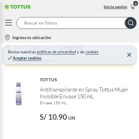
0
Inicia sesión
S
e
l
Ingresa tu ubicación
a
o
Home
Cuidado Personal
Cuidado Mujer
r
c
Revisa nuestras
políticas de privacidad
y
de
cookies
C
c
Aceptar cookies
e
a
Producto sin stock :(
h
r
t
r
B
a
i
r
a
TOTTUS
o
r
Antitranspirante en Spray Tottus Mujer
n
Invisible Envase 150 mL
-
Envase 150 mL
i
c
S/ 10.90
UN
o
n